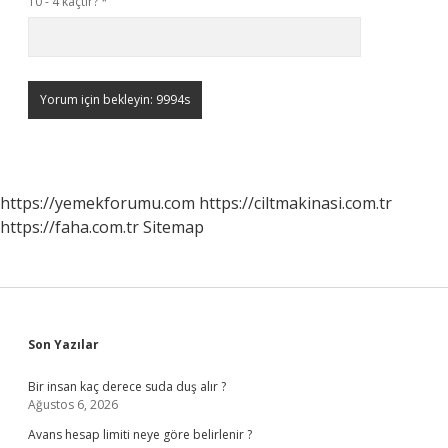
10 - 4 kaçtır?
*
https://yemekforumu.com
https://ciltmakinasi.com.tr
https://faha.com.tr
Sitemap
Sidebar
Son Yazılar
Bir insan kaç derece suda duş alır ?
Ağustos 6, 2026
Avans hesap limiti neye göre belirlenir ?