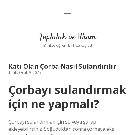
menüyü
Anasayfa
aç
Gizlilik Politikası
Topluluk ve İlham
Yasal Uyarı
Birlikte öğren, birlikte keşfet!
Hakkımızda
Katı Olan Çorba Nasıl Sulandırılır
Tarih: Ocak 9, 2025
Çorbayı sulandırmak
için ne yapmalı?
Çorbayı sulandırmak için su veya şarap
ekleyebilirsiniz. Soğuduktan sonra çorbaya ekşi