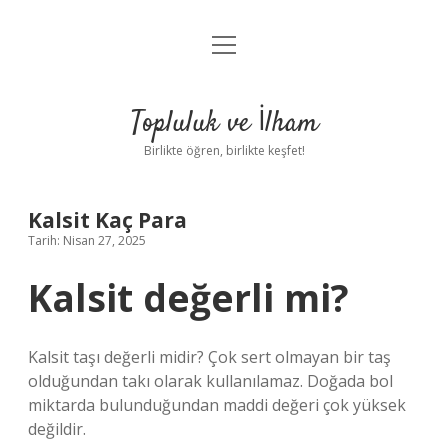
menüyü
Anasayfa
aç
Gizlilik Politikası
Topluluk ve İlham
Yasal Uyarı
Birlikte öğren, birlikte keşfet!
Hakkımızda
Kalsit Kaç Para
Tarih: Nisan 27, 2025
Kalsit değerli mi?
Kalsit taşı değerli midir? Çok sert olmayan bir taş
olduğundan takı olarak kullanılamaz. Doğada bol
miktarda bulunduğundan maddi değeri çok yüksek
değildir.