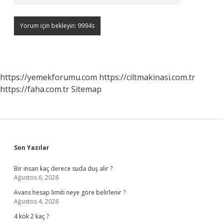
https://yemekforumu.com
https://ciltmakinasi.com.tr
https://faha.com.tr
Sitemap
Sidebar
Son Yazılar
Bir insan kaç derece suda duş alır ?
Ağustos 6, 2026
Avans hesap limiti neye göre belirlenir ?
Ağustos 4, 2026
4 kök 2 kaç ?