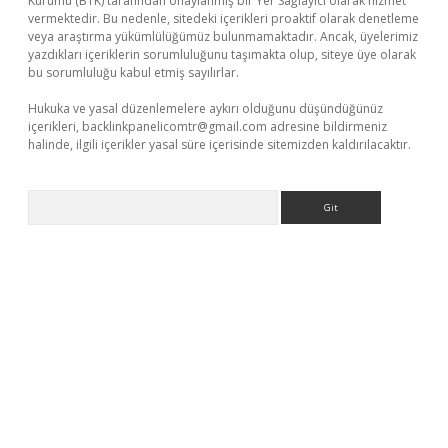
Kurumu (BTK) tarafından onaylanmış bir Yer Sağlayıcı olarak hizmet
vermektedir. Bu nedenle, sitedeki içerikleri proaktif olarak denetleme
veya araştırma yükümlülüğümüz bulunmamaktadır. Ancak, üyelerimiz
yazdıkları içeriklerin sorumluluğunu taşımakta olup, siteye üye olarak
bu sorumluluğu kabul etmiş sayılırlar.
Hukuka ve yasal düzenlemelere aykırı olduğunu düşündüğünüz
içerikleri,
backlinkpanelicomtr@gmail.com
adresine bildirmeniz
halinde, ilgili içerikler yasal süre içerisinde sitemizden kaldırılacaktır.
Arama
a casino giriş