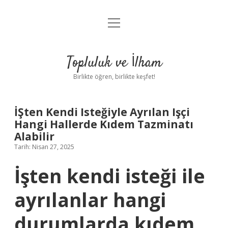
menüyü
Anasayfa
aç
Gizlilik Politikası
Topluluk ve İlham
Yasal Uyarı
Birlikte öğren, birlikte keşfet!
Hakkımızda
İŞten Kendi Isteğiyle Ayrılan Işçi
Hangi Hallerde Kıdem Tazminatı
Alabilir
Tarih: Nisan 27, 2025
İşten kendi isteği ile
ayrılanlar hangi
durumlarda kıdem