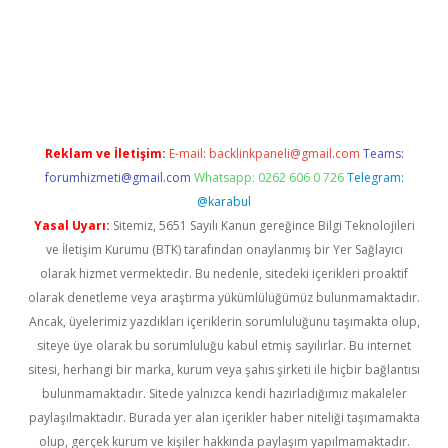
ia bella casino giriş
Reklam ve İletişim:
E-mail:
backlinkpaneli@gmail.com
Teams:
forumhizmeti@gmail.com
Whatsapp: 0262 606 0 726
Telegram:
@karabul
Yasal Uyarı:
Sitemiz, 5651 Sayılı Kanun gereğince Bilgi Teknolojileri
ve İletişim Kurumu (BTK) tarafından onaylanmış bir Yer Sağlayıcı
olarak hizmet vermektedir. Bu nedenle, sitedeki içerikleri proaktif
olarak denetleme veya araştırma yükümlülüğümüz bulunmamaktadır.
Ancak, üyelerimiz yazdıkları içeriklerin sorumluluğunu taşımakta olup,
siteye üye olarak bu sorumluluğu kabul etmiş sayılırlar. Bu internet
sitesi, herhangi bir marka, kurum veya şahıs şirketi ile hiçbir bağlantısı
bulunmamaktadır. Sitede yalnızca kendi hazırladığımız makaleler
paylaşılmaktadır. Burada yer alan içerikler haber niteliği taşımamakta
olup, gerçek kurum ve kişiler hakkında paylaşım yapılmamaktadır.