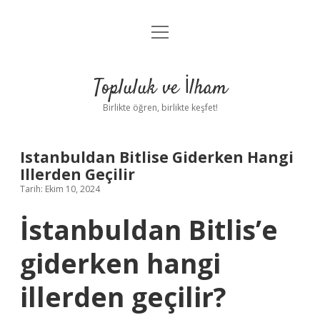
menüyü
Anasayfa
aç
Gizlilik Politikası
Topluluk ve İlham
Yasal Uyarı
Birlikte öğren, birlikte keşfet!
Hakkımızda
Istanbuldan Bitlise Giderken Hangi
Illerden Geçilir
Tarih: Ekim 10, 2024
İstanbuldan Bitlis’e
giderken hangi
illerden geçilir?