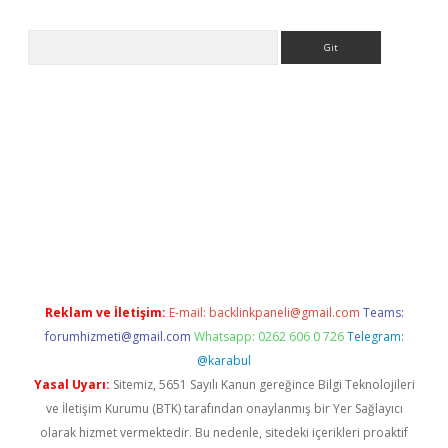
Arama
riş
Reklam ve İletişim:
E-mail:
backlinkpaneli@gmail.com
Teams:
forumhizmeti@gmail.com
Whatsapp: 0262 606 0 726
Telegram:
@karabul
Yasal Uyarı:
Sitemiz, 5651 Sayılı Kanun gereğince Bilgi Teknolojileri
ve İletişim Kurumu (BTK) tarafından onaylanmış bir Yer Sağlayıcı
olarak hizmet vermektedir. Bu nedenle, sitedeki içerikleri proaktif