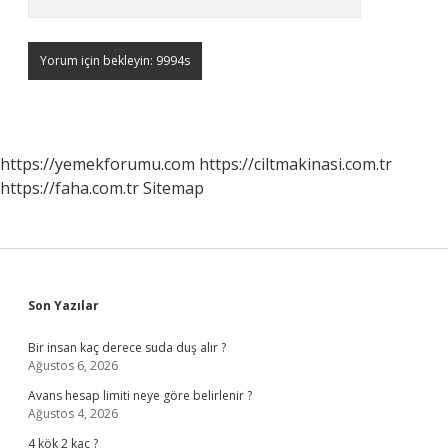
https://yemekforumu.com
https://ciltmakinasi.com.tr
https://faha.com.tr
Sitemap
Sidebar
Son Yazılar
Bir insan kaç derece suda duş alır ?
Ağustos 6, 2026
Avans hesap limiti neye göre belirlenir ?
Ağustos 4, 2026
4 kök 2 kaç ?