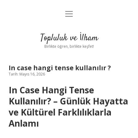
menüyü
Anasayfa
aç
Gizlilik Politikası
Topluluk ve İlham
Yasal Uyarı
Birlikte öğren, birlikte keşfet!
Hakkımızda
In case hangi tense kullanılır ?
Tarih: Mayıs 16, 2026
In Case Hangi Tense
Kullanılır? – Günlük Hayatta
ve Kültürel Farklılıklarla
Anlamı