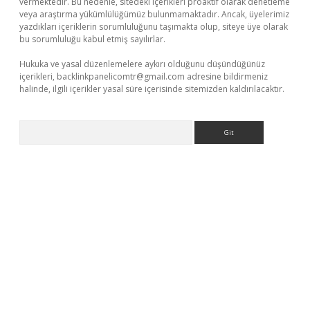
vermektedir. Bu nedenle, sitedeki içerikleri proaktif olarak denetleme
veya araştırma yükümlülüğümüz bulunmamaktadır. Ancak, üyelerimiz
yazdıkları içeriklerin sorumluluğunu taşımakta olup, siteye üye olarak
bu sorumluluğu kabul etmiş sayılırlar.
Hukuka ve yasal düzenlemelere aykırı olduğunu düşündüğünüz
içerikleri,
backlinkpanelicomtr@gmail.com
adresine bildirmeniz
halinde, ilgili içerikler yasal süre içerisinde sitemizden kaldırılacaktır.
Arama
bella casino giriş