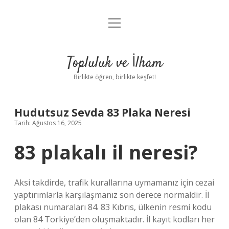
menüyü
Anasayfa
aç
Gizlilik Politikası
Topluluk ve İlham
Yasal Uyarı
Birlikte öğren, birlikte keşfet!
Hakkımızda
Hudutsuz Sevda 83 Plaka Neresi
Tarih: Ağustos 16, 2025
83 plakalı il neresi?
Aksi takdirde, trafik kurallarına uymamanız için cezai
yaptırımlarla karşılaşmanız son derece normaldir. İl
plakası numaraları 84. 83 Kıbrıs, ülkenin resmi kodu
olan 84 Torkiye’den oluşmaktadır. İl kayıt kodları her