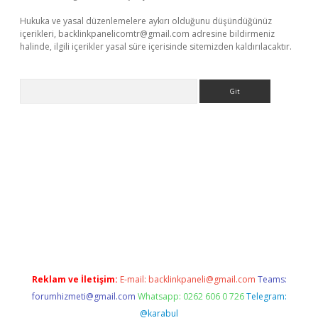
Hukuka ve yasal düzenlemelere aykırı olduğunu düşündüğünüz
içerikleri,
backlinkpanelicomtr@gmail.com
adresine bildirmeniz
halinde, ilgili içerikler yasal süre içerisinde sitemizden kaldırılacaktır.
Arama
lla casino giriş
Reklam ve İletişim:
E-mail:
backlinkpaneli@gmail.com
Teams:
forumhizmeti@gmail.com
Whatsapp: 0262 606 0 726
Telegram:
@karabul