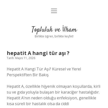
menüyü
Anasayfa
aç
Gizlilik Politikası
Topluluk ve İlham
Yasal Uyarı
Birlikte öğren, birlikte keşfet!
Hakkımızda
hepatit A hangi tür aşı ?
Tarih: Mayıs 11, 2026
Hepatit A Hangi Tür Aşı? Küresel ve Yerel
Perspektiften Bir Bakış
Hepatit A, özellikle hijyenik olmayan koşullarda, kirli
su ve gıda yoluyla bulaşan bir karaciğer hastalığıdır.
Hepatit A’nın neden olduğu enfeksiyon, genellikle
kısa süreli bir hastalık olsa da ciddi