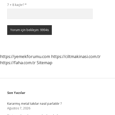
7 + 8 kaçtır?
*
https://yemekforumu.com
https://ciltmakinasi.com.tr
https://faha.com.tr
Sitemap
Sidebar
Son Yazılar
Kararmış metal takılar nasıl parlatılır ?
Ağustos 7, 2026