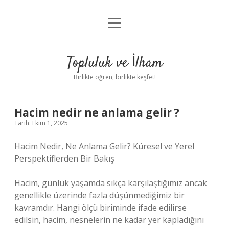
menüyü
Anasayfa
aç
Gizlilik Politikası
Topluluk ve İlham
Yasal Uyarı
Birlikte öğren, birlikte keşfet!
Hakkımızda
Hacim nedir ne anlama gelir ?
Tarih: Ekim 1, 2025
Hacim Nedir, Ne Anlama Gelir? Küresel ve Yerel
Perspektiflerden Bir Bakış
Hacim, günlük yaşamda sıkça karşılaştığımız ancak
genellikle üzerinde fazla düşünmediğimiz bir
kavramdır. Hangi ölçü biriminde ifade edilirse
edilsin, hacim, nesnelerin ne kadar yer kapladığını