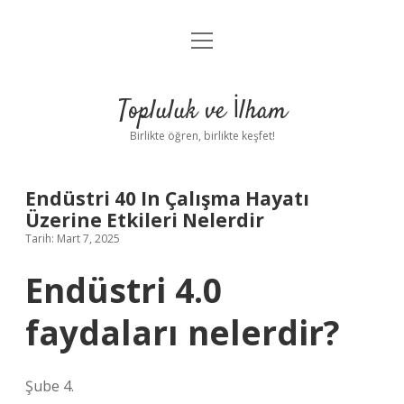
menüyü
Anasayfa
aç
Gizlilik Politikası
Topluluk ve İlham
Yasal Uyarı
Birlikte öğren, birlikte keşfet!
Hakkımızda
Endüstri 40 In Çalışma Hayatı
Üzerine Etkileri Nelerdir
Tarih: Mart 7, 2025
Endüstri 4.0
faydaları nelerdir?
Şube 4.