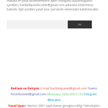
Hukuka ve yasal düzenlemelere aykırı olduğunu düşündüğünüz
içerikleri,
backlinkpanelicomtr@gmail.com
adresine bildirmeniz
halinde, ilgili içerikler yasal süre içerisinde sitemizden kaldırılacaktır.
Arama
lla casino giriş
Reklam ve İletişim:
E-mail:
backlinkpaneli@gmail.com
Teams:
forumhizmeti@gmail.com
Whatsapp: 0262 606 0 726
Telegram:
@karabul
Yasal Uyarı:
Sitemiz, 5651 Sayılı Kanun gereğince Bilgi Teknolojileri