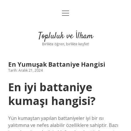
menüyü
Anasayfa
aç
Gizlilik Politikası
Topluluk ve İlham
Yasal Uyarı
Birlikte öğren, birlikte keşfet!
Hakkımızda
En Yumuşak Battaniye Hangisi
Tarih: Aralık 21, 2024
En iyi battaniye
kumaşı hangisi?
Yün kumaştan yapılan battaniyeler iyi bir ısı
yalıtımına ve nefes alabilir özelliklere sahiptir. Bazı