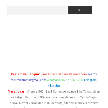
Arama
a casino giriş
Reklam ve İletişim:
E-mail:
backlinkpaneli@gmail.com
Teams:
forumhizmeti@gmail.com
Whatsapp: 0262 606 0 726
Telegram:
@karabul
Yasal Uyarı:
Sitemiz, 5651 Sayılı Kanun gereğince Bilgi Teknolojileri
ve İletişim Kurumu (BTK) tarafından onaylanmış bir Yer Sağlayıcı
olarak hizmet vermektedir. Bu nedenle, sitedeki içerikleri proaktif