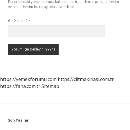
Daha sonraki yorumlarımda kullanılması için adım, e-posta adresim
ve site adresim bu tarayıcıya kaydedilsin.
6 + 2 kaçtır?
*
https://yemekforumu.com
https://ciltmakinasi.com.tr
https://faha.com.tr
Sitemap
Sidebar
Son Yazılar