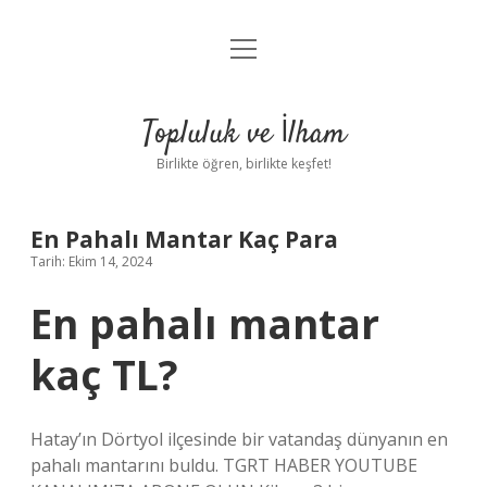
menüyü
Anasayfa
aç
Gizlilik Politikası
Topluluk ve İlham
Yasal Uyarı
Birlikte öğren, birlikte keşfet!
Hakkımızda
En Pahalı Mantar Kaç Para
Tarih: Ekim 14, 2024
En pahalı mantar
kaç TL?
Hatay’ın Dörtyol ilçesinde bir vatandaş dünyanın en
pahalı mantarını buldu. TGRT HABER YOUTUBE