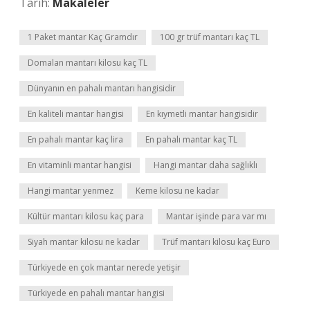
Tarih:
Makaleler
1 Paket mantar Kaç Gramdır
100 gr trüf mantarı kaç TL
Domalan mantarı kilosu kaç TL
Dünyanın en pahalı mantarı hangisidir
En kaliteli mantar hangisi
En kıymetli mantar hangisidir
En pahalı mantar kaç lira
En pahalı mantar kaç TL
En vitaminli mantar hangisi
Hangi mantar daha sağlıklı
Hangi mantar yenmez
Keme kilosu ne kadar
Kültür mantarı kilosu kaç para
Mantar işinde para var mı
Siyah mantar kilosu ne kadar
Trüf mantarı kilosu kaç Euro
Türkiyede en çok mantar nerede yetişir
Türkiyede en pahalı mantar hangisi