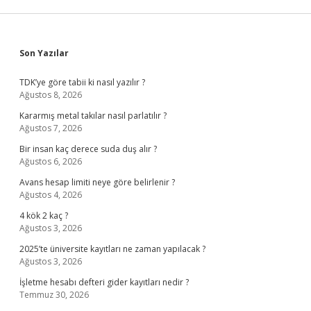
Sidebar
Son Yazılar
TDK’ye göre tabii ki nasıl yazılır ?
Ağustos 8, 2026
Kararmış metal takılar nasıl parlatılır ?
Ağustos 7, 2026
Bir insan kaç derece suda duş alır ?
Ağustos 6, 2026
Avans hesap limiti neye göre belirlenir ?
Ağustos 4, 2026
4 kök 2 kaç ?
Ağustos 3, 2026
2025’te üniversite kayıtları ne zaman yapılacak ?
Ağustos 3, 2026
İşletme hesabı defteri gider kayıtları nedir ?
Temmuz 30, 2026