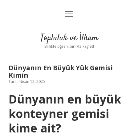
menüyü
Anasayfa
aç
Gizlilik Politikası
Topluluk ve İlham
Yasal Uyarı
Birlikte öğren, birlikte keşfet!
Hakkımızda
Dünyanın En Büyük Yük Gemisi
Kimin
Tarih: Nisan 12, 2025
Dünyanın en büyük
konteyner gemisi
kime ait?