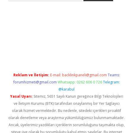
pia bella casino giriş
Reklam ve İletişim:
E-mail:
backlinkpaneli@gmail.com
Teams:
forumhizmeti@gmail.com
Whatsapp: 0262 606 0 726
Telegram:
@karabul
Yasal Uyarı:
Sitemiz, 5651 Sayılı Kanun gereğince Bilgi Teknolojileri
ve İletişim Kurumu (BTK) tarafından onaylanmış bir Yer Sağlayıcı
olarak hizmet vermektedir. Bu nedenle, sitedeki içerikleri proaktif
olarak denetleme veya araştırma yükümlülüğümüz bulunmamaktadır.
Ancak, üyelerimiz yazdıkları içeriklerin sorumluluğunu taşımakta olup,
siteye üye olarak bu sorumluluğu kabul etmiş sayılırlar. Bu internet