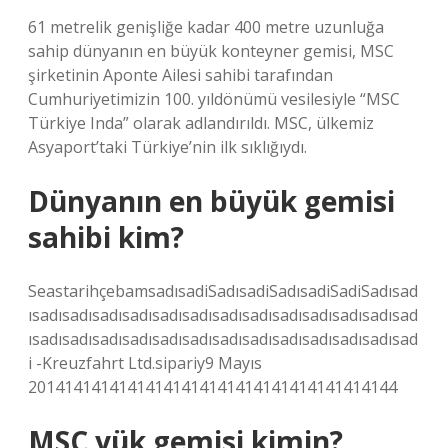
61 metrelik genişliğe kadar 400 metre uzunluğa
sahip dünyanın en büyük konteyner gemisi, MSC
şirketinin Aponte Ailesi sahibi tarafından
Cumhuriyetimizin 100. yıldönümü vesilesiyle “MSC
Türkiye Inda” olarak adlandırıldı. MSC, ülkemiz
Asyaport’taki Türkiye’nin ilk sıklığıydı.
Dünyanın en büyük gemisi
sahibi kim?
SeastarihçebamsadısadiSadısadiSadısadiSadiSadısad
ısadısadısadısadısadısadısadısadısadısadısadısadısad
ısadısadısadısadısadısadısadısadısadısadısadısadısad
i -Kreuzfahrt Ltd.sipariy9 Mayıs
20141414141414141414141414141414141414144
MSC yük gemisi kimin?