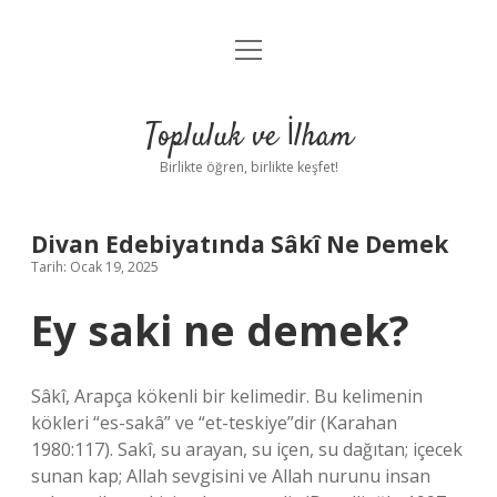
menüyü
Anasayfa
aç
Gizlilik Politikası
Topluluk ve İlham
Yasal Uyarı
Birlikte öğren, birlikte keşfet!
Hakkımızda
Divan Edebiyatında Sâkî Ne Demek
Tarih: Ocak 19, 2025
Ey saki ne demek?
Sâkî, Arapça kökenli bir kelimedir. Bu kelimenin
kökleri “es-sakâ” ve “et-teskiye”dir (Karahan
1980:117). Sakî, su arayan, su içen, su dağıtan; içecek
sunan kap; Allah sevgisini ve Allah nurunu insan