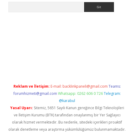
Arama
a casino giriş
Reklam ve İletişim:
E-mail:
backlinkpaneli@gmail.com
Teams:
forumhizmeti@gmail.com
Whatsapp: 0262 606 0 726
Telegram:
@karabul
Yasal Uyarı:
Sitemiz, 5651 Sayılı Kanun gereğince Bilgi Teknolojileri
ve İletişim Kurumu (BTK) tarafından onaylanmış bir Yer Sağlayıcı
olarak hizmet vermektedir. Bu nedenle, sitedeki içerikleri proaktif
olarak denetleme veya araştırma yükümlülüğümüz bulunmamaktadır.