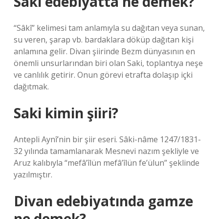
Saki edebiyatta ne demek?
“Sâkî” kelimesi tam anlamıyla su dağıtan veya sunan,
su veren, şarap vb. bardaklara döküp dağıtan kişi
anlamına gelir. Divan şiirinde Bezm dünyasının en
önemli unsurlarından biri olan Saki, toplantıya neşe
ve canlılık getirir. Onun görevi etrafta dolaşıp içki
dağıtmak.
Saki kimin şiiri?
Antepli Aynî’nin bir şiir eseri. Sâki-nâme 1247/1831-
32 yılında tamamlanarak Mesnevi nazım şekliyle ve
Aruz kalıbıyla “mefâ’îlün mefâ’îlün fe’ülun” şeklinde
yazılmıştır.
Divan edebiyatında gamze
ne demek?