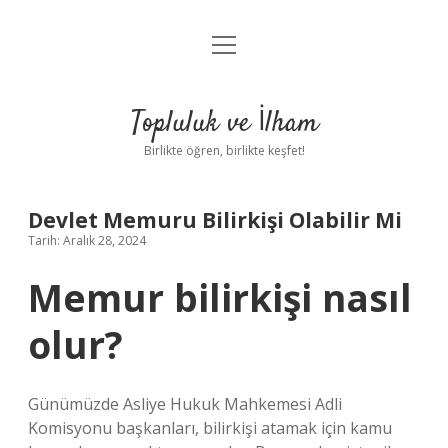
menüyü
Anasayfa
aç
Gizlilik Politikası
Topluluk ve İlham
Yasal Uyarı
Birlikte öğren, birlikte keşfet!
Hakkımızda
Devlet Memuru Bilirkişi Olabilir Mi
Tarih: Aralık 28, 2024
Memur bilirkişi nasıl
olur?
Günümüzde Asliye Hukuk Mahkemesi Adli
Komisyonu başkanları, bilirkişi atamak için kamu