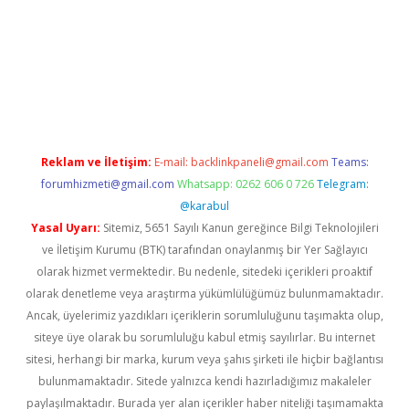
a casino giriş
Reklam ve İletişim:
E-mail:
backlinkpaneli@gmail.com
Teams:
forumhizmeti@gmail.com
Whatsapp: 0262 606 0 726
Telegram:
@karabul
Yasal Uyarı:
Sitemiz, 5651 Sayılı Kanun gereğince Bilgi Teknolojileri
ve İletişim Kurumu (BTK) tarafından onaylanmış bir Yer Sağlayıcı
olarak hizmet vermektedir. Bu nedenle, sitedeki içerikleri proaktif
olarak denetleme veya araştırma yükümlülüğümüz bulunmamaktadır.
Ancak, üyelerimiz yazdıkları içeriklerin sorumluluğunu taşımakta olup,
siteye üye olarak bu sorumluluğu kabul etmiş sayılırlar. Bu internet
sitesi, herhangi bir marka, kurum veya şahıs şirketi ile hiçbir bağlantısı
bulunmamaktadır. Sitede yalnızca kendi hazırladığımız makaleler
paylaşılmaktadır. Burada yer alan içerikler haber niteliği taşımamakta