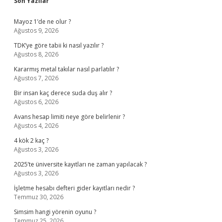
Sidebar
Son Yazılar
Mayoz 1’de ne olur ?
Ağustos 9, 2026
TDK’ye göre tabii ki nasıl yazılır ?
Ağustos 8, 2026
Kararmış metal takılar nasıl parlatılır ?
Ağustos 7, 2026
Bir insan kaç derece suda duş alır ?
Ağustos 6, 2026
Avans hesap limiti neye göre belirlenir ?
Ağustos 4, 2026
4 kök 2 kaç ?
Ağustos 3, 2026
2025’te üniversite kayıtları ne zaman yapılacak ?
Ağustos 3, 2026
İşletme hesabı defteri gider kayıtları nedir ?
Temmuz 30, 2026
Simsim hangi yörenin oyunu ?
Temmuz 25, 2026