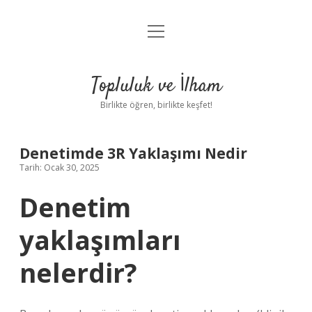
menüyü
Anasayfa
aç
Gizlilik Politikası
Topluluk ve İlham
Yasal Uyarı
Birlikte öğren, birlikte keşfet!
Hakkımızda
Denetimde 3R Yaklaşımı Nedir
Tarih: Ocak 30, 2025
Denetim
yaklaşımları
nelerdir?