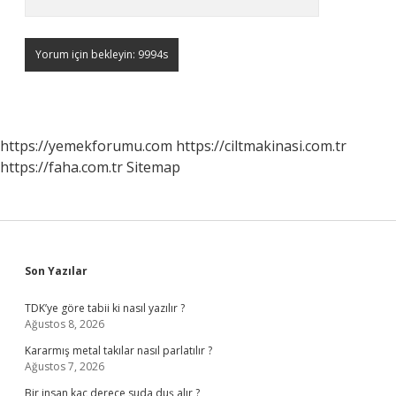
https://yemekforumu.com
https://ciltmakinasi.com.tr
https://faha.com.tr
Sitemap
Sidebar
Son Yazılar
TDK’ye göre tabii ki nasıl yazılır ?
Ağustos 8, 2026
Kararmış metal takılar nasıl parlatılır ?
Ağustos 7, 2026
Bir insan kaç derece suda duş alır ?