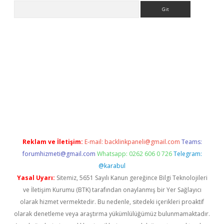
Arama
ş
Reklam ve İletişim:
E-mail:
backlinkpaneli@gmail.com
Teams:
forumhizmeti@gmail.com
Whatsapp: 0262 606 0 726
Telegram:
@karabul
Yasal Uyarı:
Sitemiz, 5651 Sayılı Kanun gereğince Bilgi Teknolojileri
ve İletişim Kurumu (BTK) tarafından onaylanmış bir Yer Sağlayıcı
olarak hizmet vermektedir. Bu nedenle, sitedeki içerikleri proaktif
olarak denetleme veya araştırma yükümlülüğümüz bulunmamaktadır.