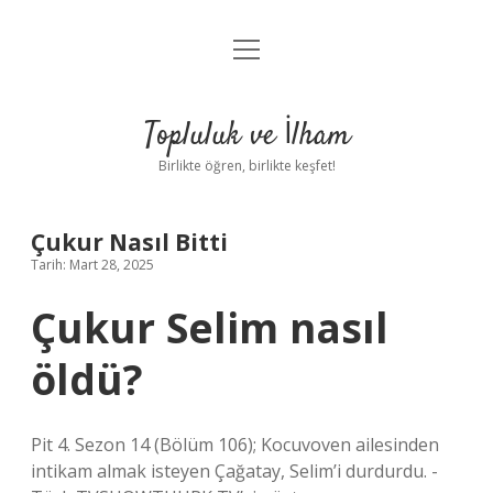
menüyü
Anasayfa
aç
Gizlilik Politikası
Topluluk ve İlham
Yasal Uyarı
Birlikte öğren, birlikte keşfet!
Hakkımızda
Çukur Nasıl Bitti
Tarih: Mart 28, 2025
Çukur Selim nasıl
öldü?
Pit 4. Sezon 14 (Bölüm 106); Kocuvoven ailesinden
intikam almak isteyen Çağatay, Selim’i durdurdu. -