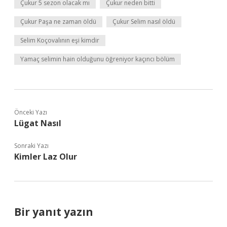
Çukur 5 sezon olacak mı
Çukur neden bitti
Çukur Paşa ne zaman öldü
Çukur Selim nasıl öldü
Selim Koçovalının eşi kimdir
Yamaç selimin hain olduğunu öğreniyor kaçıncı bölüm
Önceki Yazı
Lügat Nasıl
Sonraki Yazı
Kimler Laz Olur
Bir yanıt yazın