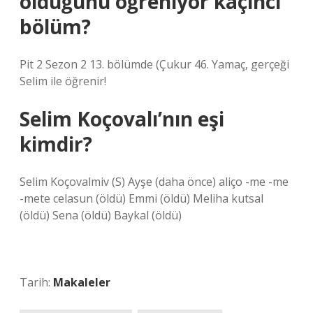
olduğunu öğreniyor kaçıncı
bölüm?
Pit 2 Sezon 2 13. bölümde (Çukur 46. Yamaç, gerçeği
Selim ile öğrenir!
Selim Koçovalı’nın eşi
kimdir?
Selim Koçovalmiv (S) Ayşe (daha önce) aliço -me -me
-mete celasun (öldü) Emmi (öldü) Meliha kutsal
(öldü) Sena (öldü) Baykal (öldü)
Tarih:
Makaleler