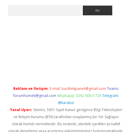
Arama
la casino giriş
Reklam ve İletişim:
E-mail:
backlinkpaneli@gmail.com
Teams:
forumhizmeti@gmail.com
Whatsapp: 0262 606 0 726
Telegram:
@karabul
Yasal Uyarı:
Sitemiz, 5651 Sayılı Kanun gereğince Bilgi Teknolojileri
ve İletişim Kurumu (BTK) tarafından onaylanmış bir Yer Sağlayıcı
olarak hizmet vermektedir. Bu nedenle, sitedeki içerikleri proaktif
olarak denetleme veya araştırma yükümlülüğümüz bulunmamaktadır.