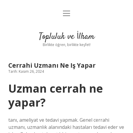
menüyü
Anasayfa
aç
Gizlilik Politikası
Topluluk ve İlham
Yasal Uyarı
Birlikte öğren, birlikte keşfet!
Hakkımızda
Cerrahi Uzmanı Ne Iş Yapar
Tarih: Kasım 26, 2024
Uzman cerrah ne
yapar?
tanı, ameliyat ve tedavi yapmak. Genel cerrahi
uzmanı, uzmanlık alanındaki hastaları tedavi eder ve