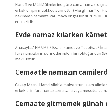
Hanefî ve Mâlikî âlimlerine göre cuma namazı dışın
erkekler için müekked sünnettir (Merghinanî, el-Hidâ
bakımdan cemaate katılmaya engel bir durum bulun
edilmelidir.
Evde namaz kılarken kâmet
Anasayfa / NAMAZ / Ezan, İkamet ve Tesbihat / İmam
farz namazların sünnetlerinden biri olduğundan (Buha
mekruhtur.
Cemaatle namazın camilerde
Cevap Metni. Hamd Allah’a mahsustur. İslam alimle
erkeklerin farz namazlarını cami veya mescitte cemaa
Cemaate gitmemek günah 