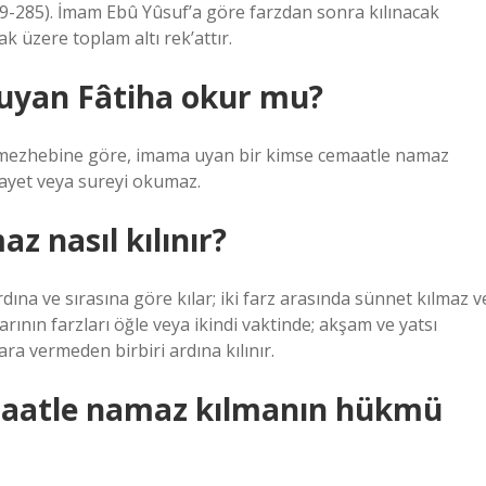
269-285). İmam Ebû Yûsuf’a göre farzdan sonra kılınacak
ak üzere toplam altı rek’attır.
uyan Fâtiha okur mu?
i mezhebine göre, imama uyan bir kimse cemaatle namaz
 ayet veya sureyi okumaz.
 nasıl kılınır?
ına ve sırasına göre kılar; iki farz arasında sünnet kılmaz v
rının farzları öğle veya ikindi vaktinde; akşam ve yatsı
ra vermeden birbiri ardına kılınır.
maatle namaz kılmanın hükmü