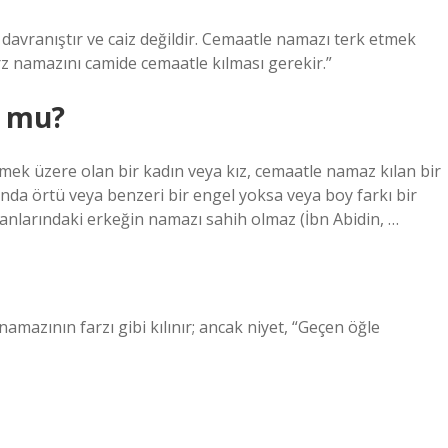
 davranıştır ve caiz değildir. Cemaatle namazı terk etmek
rz namazını camide cemaatle kılması gerekir.”
r mu?
ek üzere olan bir kadın veya kız, cemaatle namaz kılan bir
nda örtü veya benzeri bir engel yoksa veya boy farkı bir
yanlarındaki erkeğin namazı sahih olmaz (İbn Abidin, …
amazının farzı gibi kılınır; ancak niyet, “Geçen öğle