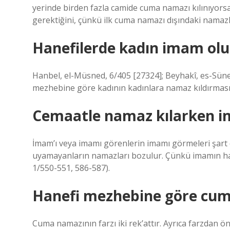
yerinde birden fazla camide cuma namazı kılınıyorsa
gerektiğini, çünkü ilk cuma namazı dışındaki namazla
Hanefilerde kadın imam ol
Hanbel, el-Müsned, 6/405 [27324]; Beyhakî, es-Sünen
mezhebine göre kadının kadınlara namaz kıldırması c
Cemaatle namaz kılarken i
İmam’ı veya imamı görenlerin imamı görmeleri şart d
uyamayanların namazları bozulur. Çünkü imamın ha
1/550-551, 586-587).
Hanefi mezhebine göre cum
Cuma namazının farzı iki rek’attır. Ayrıca farzdan ö