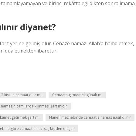
 tamamlayamayan ve birinci rekâtta eğildikten sonra imama
lınır diyanet?
a farz yerine gelmiş olur. Cenaze namazı Allah’a hamd etmek,
çin dua etmekten ibarettir.
2 kişi ile cemaat olur mu
Cemaate gitmemek günah mı
namazın camilerde kılınması şart mıdır
 kâmet getirmek şart mı
Hanefi mezhebinde cemaatle namaz nasıl kılınır
ebine göre cemaat en az kaç kişiden oluşur