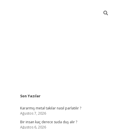
Sidebar
Son Yazılar
pia bella ca
Kararmış metal takılar nasıl parlatılır ?
Ağustos 7, 2026
Bir insan kaç derece suda duş alır ?
Ağustos 6, 2026