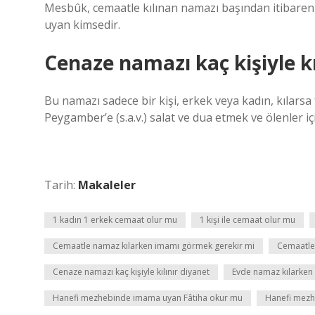
Mesbûk, cemaatle kılınan namazı başından itibaren
uyan kimsedir.
Cenaze namazı kaç kişiyle kı
Bu namazı sadece bir kişi, erkek veya kadın, kılars
Peygamber’e (s.a.v.) salat ve dua etmek ve ölenler i
Tarih:
Makaleler
1 kadın 1 erkek cemaat olur mu
1 kişi ile cemaat olur mu
Cemaatle namaz kılarken imamı görmek gerekir mi
Cemaatle 
Cenaze namazı kaç kişiyle kılınır diyanet
Evde namaz kılarken
Hanefi mezhebinde imama uyan Fâtiha okur mu
Hanefi mezh