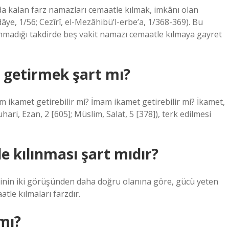
da kalan farz namazları cemaatle kılmak, imkânı olan
ye, 1/56; Cezîrî, el-Mezâhibü’l-erbe’a, 1/368-369). Bu
madığı takdirde beş vakit namazı cemaatle kılmaya gayret
 getirmek şart mı?
 ikamet getirebilir mi? İmam ikamet getirebilir mi? İkamet,
ri, Ezan, 2 [605]; Müslim, Salat, 5 [378]), terk edilmesi
 kılınması şart mıdır?
rinin iki görüşünden daha doğru olanına göre, gücü yeten
tle kılmaları farzdır.
mı?