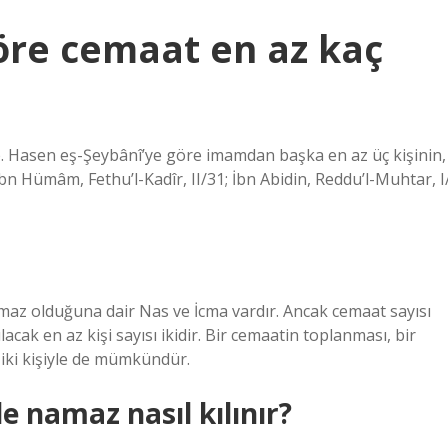
re cemaat en az kaç
 Hasen eş-Şeybânî’ye göre imamdan başka en az üç kişinin,
İbn Hümâm, Fethu’l-Kadîr, II/31; İbn Abidin, Reddu’l-Muhtar, I
az olduğuna dair Nas ve İcma vardır. Ancak cemaat sayısı
ak en az kişi sayısı ikidir. Bir cemaatin toplanması, bir
iki kişiyle de mümkündür.
 namaz nasıl kılınır?