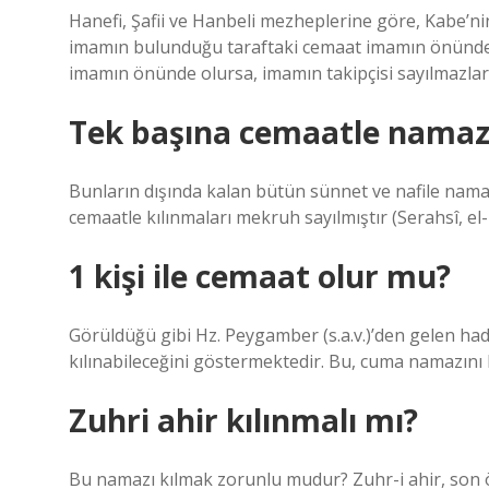
Hanefi, Şafii ve Hanbeli mezheplerine göre, Kabe’ni
imamın bulunduğu taraftaki cemaat imamın önünde 
imamın önünde olursa, imamın takipçisi sayılmazlar 
Tek başına cemaatle namaz 
Bunların dışında kalan bütün sünnet ve nafile nama
cemaatle kılınmaları mekruh sayılmıştır (Serahsî, el
1 kişi ile cemaat olur mu?
Görüldüğü gibi Hz. Peygamber (s.a.v.)’den gelen had
kılınabileceğini göstermektedir. Bu, cuma namazını kı
Zuhri ahir kılınmalı mı?
Bu namazı kılmak zorunlu mudur? Zuhr-i ahir, son öğ