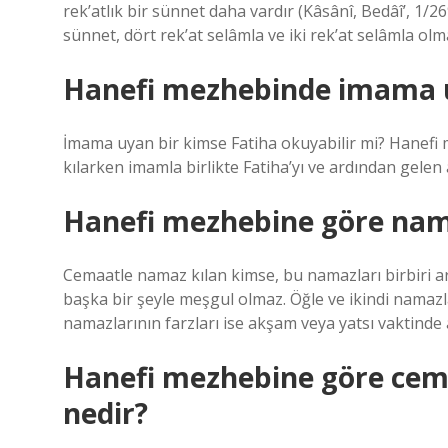
rek’atlık bir sünnet daha vardır (Kâsânî, Bedâî’, 1/
sünnet, dört rek’at selâmla ve iki rek’at selâmla olm
Hanefi mezhebinde imama 
İmama uyan bir kimse Fatiha okuyabilir mi? Hanef
kılarken imamla birlikte Fatiha’yı ve ardından gelen
Hanefi mezhebine göre namaz
Cemaatle namaz kılan kimse, bu namazları birbiri ard
başka bir şeyle meşgul olmaz. Öğle ve ikindi namazla
namazlarının farzları ise akşam veya yatsı vaktinde a
Hanefi mezhebine göre ce
nedir?