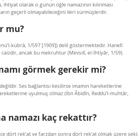
, ihtiyat olarak o günün öğle namazının kılınması
rın geçerli olmayabileceğini ileri sürmüşlerdir.
ur mu?
ü’l-kübrâ, 1/597 [1909]) delil göstermektedir. Hanefi
aizdir, ancak bu mekruhtur (Mevsılî, el-İhtiyâr, 1/59).
mamı görmek gerekir mi?
eğildir. Ses bağlantısı kesilirse imamın hareketlerine
reketlerine uyulmuş olmaz (İbn Âbidîn, Reddü’l-muhtâr,
a namazı kaç rekattır?
nce dört rek’at ve farzdan sonra dört rek’at olmak üzere seki