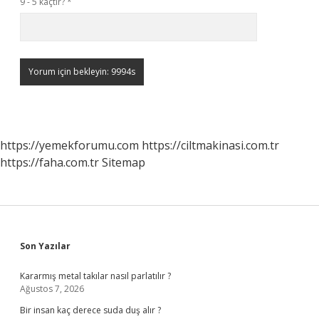
9 - 5 kaçtır?
*
https://yemekforumu.com
https://ciltmakinasi.com.tr
https://faha.com.tr
Sitemap
Sidebar
Son Yazılar
Kararmış metal takılar nasıl parlatılır ?
Ağustos 7, 2026
Bir insan kaç derece suda duş alır ?