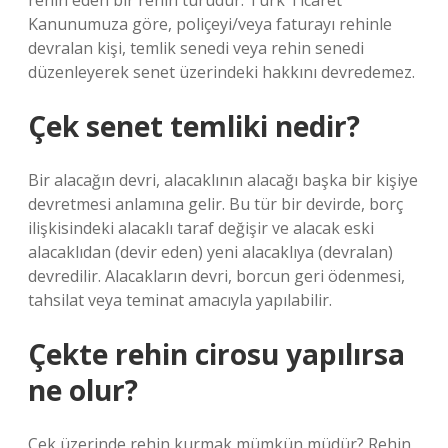
rehin eden bir rehin türüdür. Türk Ticaret
Kanunumuza göre, poliçeyi/veya faturayı rehinle
devralan kişi, temlik senedi veya rehin senedi
düzenleyerek senet üzerindeki hakkını devredemez.
Çek senet temliki nedir?
Bir alacağın devri, alacaklının alacağı başka bir kişiye
devretmesi anlamına gelir. Bu tür bir devirde, borç
ilişkisindeki alacaklı taraf değişir ve alacak eski
alacaklıdan (devir eden) yeni alacaklıya (devralan)
devredilir. Alacakların devri, borcun geri ödenmesi,
tahsilat veya teminat amacıyla yapılabilir.
Çekte rehin cirosu yapılırsa
ne olur?
Çek üzerinde rehin kurmak mümkün müdür? Rehin,