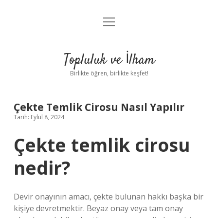
menüyü
Anasayfa
aç
Gizlilik Politikası
Topluluk ve İlham
Yasal Uyarı
Birlikte öğren, birlikte keşfet!
Hakkımızda
Çekte Temlik Cirosu Nasıl Yapılır
Tarih: Eylül 8, 2024
Çekte temlik cirosu
nedir?
Devir onayının amacı, çekte bulunan hakkı başka bir
kişiye devretmektir. Beyaz onay veya tam onay