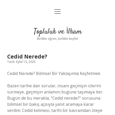
menüyü
Anasayfa
aç
Gizlilik Politikası
Topluluk ve İlham
Yasal Uyarı
Birlikte öğren, birlikte keşfet!
Hakkımızda
Cedid Nerede?
Tarih: Eylül 13, 2025
Cedid Nerede? Bilimsel Bir Yaklaşımla Keşfetmek
Bazen tarihe dair sorular, insanı geçmişin izlerini
sürmeye, geçmişin anlamını bugüne taşımaya iter.
Bugün de bu merakla, “Cedid nerede?” sorusuna
bilimsel bir bakış açısıyla yanıt aramaya karar
verdim. Cedid kelimesi, tarihi bir kavramdan öteye