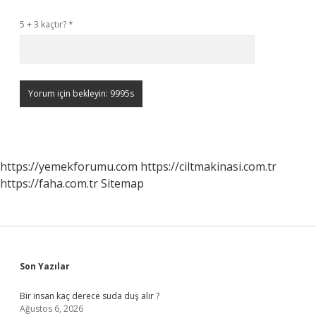
5 + 3 kaçtır?
*
https://yemekforumu.com
https://ciltmakinasi.com.tr
https://faha.com.tr
Sitemap
Sidebar
Son Yazılar
Bir insan kaç derece suda duş alır ?
Ağustos 6, 2026