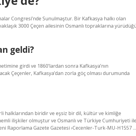
iye’de?
işmalar Congresi’nde Sunulmaştur. Bir Kafkasya halkı olan
 yaklaşık 3000 Çeçen ailesinin Osmanlı topraklarına yürüdüğ
n geldi?
etimine girdi ve 1860’lardan sonra Kafkasya’nın
racak Çeçenler, Kafkasya’dan zorla göç olması durumunda
 halklarından biridir ve eşsiz bir dil, kültür ve kimliğe
nemli ilişkiler olmuştur ve Osmanlı ve Türkiye Cumhuriyeti il
 -Yeni Raporlama Gazete Gazetesi ›Cecenler-Turk-MU-H1557 