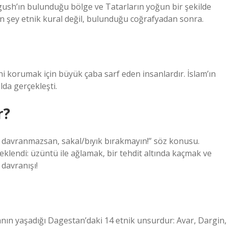
sh’ın bulunduğu bölge ve Tatarların yoğun bir şekilde
n şey etnik kural değil, bulunduğu coğrafyadan sonra.
ini korumak için büyük çaba sarf eden insanlardır. İslam’ın
lda gerçekleşti.
r?
ibi davranmazsan, sakal/bıyık bırakmayın!” söz konusu.
 eklendi: üzüntü ile ağlamak, bir tehdit altında kaçmak ve
 davranışı!
nsanın yaşadığı Dagestan’daki 14 etnik unsurdur: Avar, Dargin,