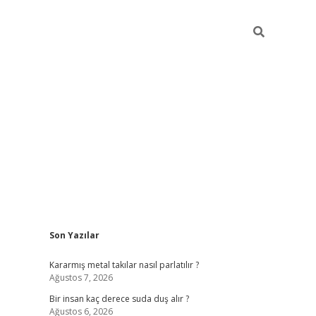
Sidebar
Son Yazılar
pia bella casino giriş
Kararmış metal takılar nasıl parlatılır ?
Ağustos 7, 2026
Bir insan kaç derece suda duş alır ?
Ağustos 6, 2026