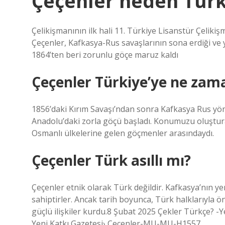
Çeçenler neden Türk
Çelikişmanının ilk hali 11. Türkiye Lisanstür Çelik
Çeçenler, Kafkasya-Rus savaşlarının sona erdiği ve
1864’ten beri zorunlu göçe maruz kaldı
Çeçenler Türkiye’ye ne zama
1856’daki Kırım Savaşı’ndan sonra Kafkasya Rus yön
Anadolu’daki zorla göçü başladı. Konumuzu oluştu
Osmanlı ülkelerine gelen göçmenler arasındaydı.
Çeçenler Türk asıllı mı?
Çeçenler etnik olarak Türk değildir. Kafkasya’nın yerli
sahiptirler. Ancak tarih boyunca, Türk halklarıyla ö
güçlü ilişkiler kurdu.8 Şubat 2025 Çekler Türkçe?
Yeni Katkı Gazetesi› Cecenler-MU-MU-H1557 …