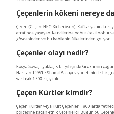
Çeçenlerin kökeni nereye d
Çeçen (Çeçen: HKO Kicherbsen), Kafkasya’nın kuzeyd
etrafında yaşayan. Kendilerine nohut (tekil nohut v
gövdesinden ve bu kabilenin ülkelerinden geliyor.
Çeçenler olayı nedir?
Rusya Savaşı, yaklaşık bir yıl içinde Grozni’nin çoğ
Haziran 1995’te Shamil Basayev yönetiminde bir gr
yaklaşık 1.500 kişiyi aldı.
Çeçen Kürtler kimdir?
Çeçen Kürtler veya Kürt Çeçenler, 1860’larda fethe
bölgesine kaçan etnik Çeçenlerdi. Bugün bu Çeçenle