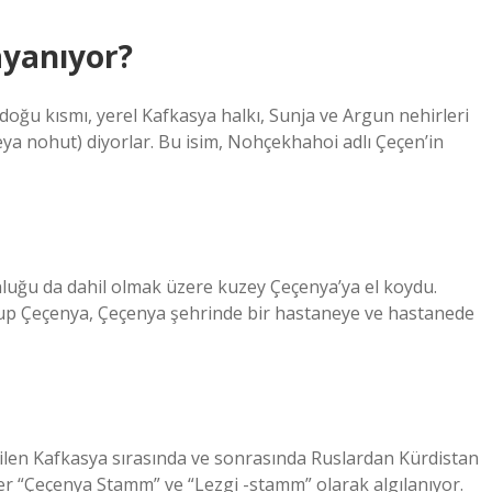
ayanıyor?
oğu kısmı, yerel Kafkasya halkı, Sunja ve Argun nehirleri
eya nohut) diyorlar. Bu isim, Nohçekhahoi adlı Çeçen’in
unluğu da dahil olmak üzere kuzey Çeçenya’ya el koydu.
up Çeçenya, Çeçenya şehrinde bir hastaneye ve hastanede
dilen Kafkasya sırasında ve sonrasında Ruslardan Kürdistan
r “Çeçenya Stamm” ve “Lezgi -stamm” olarak algılanıyor.