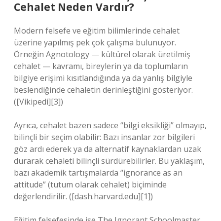
Cehalet Neden Vardır?
Modern felsefe ve eğitim bilimlerinde cehalet
üzerine yapılmış pek çok çalışma bulunuyor.
Örneğin Agnotology — kültürel olarak üretilmiş
cehalet — kavramı, bireylerin ya da toplumların
bilgiye erişimi kısıtlandığında ya da yanlış bilgiyle
beslendiğinde cehaletin derinleştiğini gösteriyor.
([Vikipedi][3])
Ayrıca, cehalet bazen sadece “bilgi eksikliği” olmayıp,
bilinçli bir seçim olabilir: Bazı insanlar zor bilgileri
göz ardı ederek ya da alternatif kaynaklardan uzak
durarak cehaleti bilinçli sürdürebilirler. Bu yaklaşım,
bazı akademik tartışmalarda “ignorance as an
attitude” (tutum olarak cehalet) biçiminde
değerlendirilir. ([dash.harvard.edu][1])
Eğitim felsefesinde ise The Ignorant Schoolmaster