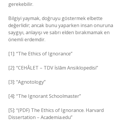
gerekebilir.
Bilgiyi yaymak, doğruyu göstermek elbette
değerlidir; ancak bunu yaparken insan onuruna
saygıyı, anlayışı ve sabrı elden bırakmamak en
önemli erdemdir.
[1]: “The Ethics of Ignorance”
[2]: “CEHÂLET – TDV İslâm Ansiklopedisi”
[3]: “Agnotology”
[4]: “The Ignorant Schoolmaster”
[5]: “(PDF) The Ethics of Ignorance. Harvard
Dissertation – Academia.edu”