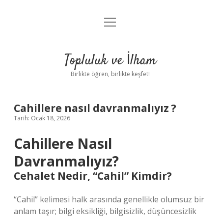
menüyü
Anasayfa
aç
Gizlilik Politikası
Topluluk ve İlham
Yasal Uyarı
Birlikte öğren, birlikte keşfet!
Hakkımızda
Cahillere nasıl davranmalıyız ?
Tarih: Ocak 18, 2026
Cahillere Nasıl
Davranmalıyız?
Cehalet Nedir, “Cahil” Kimdir?
“Cahil” kelimesi halk arasında genellikle olumsuz bir
anlam taşır; bilgi eksikliği, bilgisizlik, düşüncesizlik