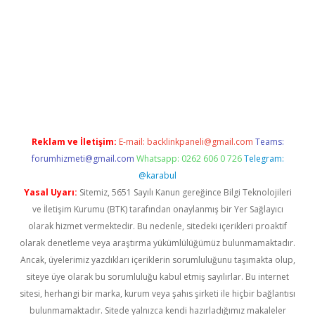
lla casino giriş
Reklam ve İletişim:
E-mail:
backlinkpaneli@gmail.com
Teams:
forumhizmeti@gmail.com
Whatsapp: 0262 606 0 726
Telegram:
@karabul
Yasal Uyarı:
Sitemiz, 5651 Sayılı Kanun gereğince Bilgi Teknolojileri
ve İletişim Kurumu (BTK) tarafından onaylanmış bir Yer Sağlayıcı
olarak hizmet vermektedir. Bu nedenle, sitedeki içerikleri proaktif
olarak denetleme veya araştırma yükümlülüğümüz bulunmamaktadır.
Ancak, üyelerimiz yazdıkları içeriklerin sorumluluğunu taşımakta olup,
siteye üye olarak bu sorumluluğu kabul etmiş sayılırlar. Bu internet
sitesi, herhangi bir marka, kurum veya şahıs şirketi ile hiçbir bağlantısı
bulunmamaktadır. Sitede yalnızca kendi hazırladığımız makaleler