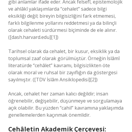
gibi anlamlar ifade eder. Ancak felsefî, epistemolojik
ve ahlâkî yaklaşımlarda “cehalet” sadece bilgi
eksikliği değil; bireyin bilgisizliğini fark etmemesi,
farklı bilgilenme yollarını reddetmesi ya da bilinçli
olarak cehaleti sürdürmesi biçiminde de ele alınır.
([dash.harvard.edu][1])
Tarihsel olarak da cehalet, bir kusur, eksiklik ya da
toplumsal zaaf olarak görülmüştür. Örneğin İslâmî
literatürde “cehâlet” kavramı, bilgisizlikten öte
olarak moral ve ruhsal bir zayıflığın da göstergesi
sayılmıştır. ([TDV İslâm Ansiklopedisi][2])
Ancak, cehalet her zaman kalıcı değildir; insan
öğrenebilir, değişebilir, düşünmeye ve sorgulamaya
açık olabilir. Bu yüzden “cahil” kavramına yaklaşımda
genellemelerden kaçınmak önemlidir.
Cehâletin Akademik Çerçevesi: