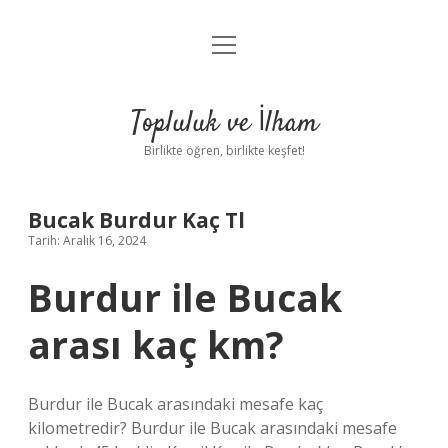
menüyü
Anasayfa
aç
Gizlilik Politikası
Topluluk ve İlham
Yasal Uyarı
Birlikte öğren, birlikte keşfet!
Hakkımızda
Bucak Burdur Kaç Tl
Tarih: Aralık 16, 2024
Burdur ile Bucak
arası kaç km?
Burdur ile Bucak arasındaki mesafe kaç
kilometredir? Burdur ile Bucak arasındaki mesafe