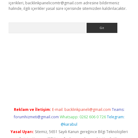
içerikleri,
backlinkpanelicomtr@gmail.com
adresine bildirmeniz
halinde, ilgili içerikler yasal süre içerisinde sitemizden kaldırılacaktır.
Arama
ella casino giriş
Reklam ve İletişim:
E-mail:
backlinkpaneli@gmail.com
Teams:
forumhizmeti@gmail.com
Whatsapp: 0262 606 0 726
Telegram:
@karabul
Yasal Uyarı:
Sitemiz, 5651 Sayılı Kanun gereğince Bilgi Teknolojileri