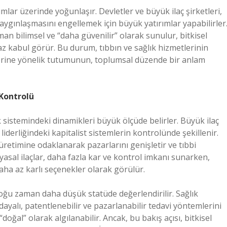
umlar üzerinde yoğunlaşır. Devletler ve büyük ilaç şirketleri,
n yaygınlaşmasını engellemek için büyük yatırımlar yapabilirler
an bilimsel ve “daha güvenilir” olarak sunulur, bitkisel
 az kabul görür. Bu durum, tıbbın ve sağlık hizmetlerinin
lerine yönelik tutumunun, toplumsal düzende bir anlam
 Kontrolü
ık sistemindeki dinamikleri büyük ölçüde belirler. Büyük ilaç
liderliğindeki kapitalist sistemlerin kontrolünde şekillenir.
ç üretimine odaklanarak pazarlarını genişletir ve tıbbi
yasal ilaçlar, daha fazla kar ve kontrol imkanı sunarken,
 daha az karlı seçenekler olarak görülür.
çoğu zaman daha düşük statüde değerlendirilir. Sağlık
dayalı, patentlenebilir ve pazarlanabilir tedavi yöntemlerini
oğal” olarak algılanabilir. Ancak, bu bakış açısı, bitkisel