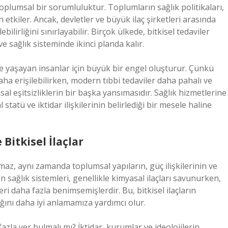
toplumsal bir sorumluluktur. Toplumların sağlık politikaları,
etkiler. Ancak, devletler ve büyük ilaç şirketleri arasında
lebilirliğini sınırlayabilir. Birçok ülkede, bitkisel tedaviler
ve sağlık sisteminde ikinci planda kalır.
de yaşayan insanlar için büyük bir engel oluşturur. Çünkü
aha erişilebilirken, modern tıbbi tedaviler daha pahalı ve
al eşitsizliklerin bir başka yansımasıdır. Sağlık hizmetlerine
tatü ve iktidar ilişkilerinin belirlediği bir mesele haline
Bitkisel İlaçlar
maz, aynı zamanda toplumsal yapıların, güç ilişkilerinin ve
 sağlık sistemleri, genellikle kimyasal ilaçları savunurken,
ri daha fazla benimsemişlerdir. Bu, bitkisel ilaçların
ığını daha iyi anlamamıza yardımcı olur.
azla yer bulmalı mı? İktidar, kurumlar ve ideolojilerin