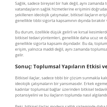
Sağlık, sadece bireysel bir hak değil, aynı zamanda 
vatandaşların sağlık hizmetlerine erişimini doğrudan 
şekillenen ideolojik çatışmalar, bitkisel ilaçların erişi
genellikle tıbbi sigorta kapsamının dışında bırakılır 
Bu durum, özellikle düşük gelirli ve kırsal kesimler
bitkisel tedavi yöntemleri, genellikle daha ucuz ve d
genellikle sigorta kapsamı dışındadır. Bu da, toplums
erişim, yalnızca maddi değil, aynı zamanda toplumsal s
gelir.
Sonuç: Toplumsal Yapıların Etkisi ve 
Bitkisel ilaçlar, sadece tıbbi bir çözüm sunmakla kal
ideolojik çatışmaların bir yansımasıdır. Erkek egemen
kadınlar toplumsal bağlar üzerinden bitkisel tedavile
potansiyelini ve bu ilaçların toplumda nasıl algıland
Peki, bitkisel ilaçlar modern sağlık sisteminde daha f