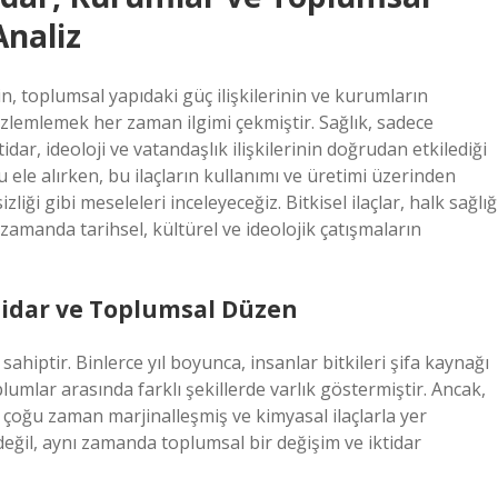
Analiz
nin, toplumsal yapıdaki güç ilişkilerinin ve kurumların
gözlemlemek her zaman ilgimi çekmiştir. Sağlık, sadece
idar, ideoloji ve vatandaşlık ilişkilerinin doğrudan etkilediği
u ele alırken, bu ilaçların kullanımı ve üretimi üzerinden
iği gibi meseleleri inceleyeceğiz. Bitkisel ilaçlar, halk sağlığ
 zamanda tarihsel, kültürel ve ideolojik çatışmaların
İktidar ve Toplumsal Düzen
 sahiptir. Binlerce yıl boyunca, insanlar bitkileri şifa kaynağı
plumlar arasında farklı şekillerde varlık göstermiştir. Ancak,
er çoğu zaman marjinalleşmiş ve kimyasal ilaçlarla yer
 değil, aynı zamanda toplumsal bir değişim ve iktidar