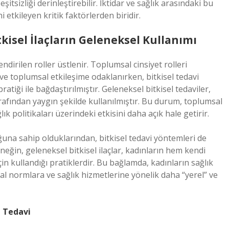
eşitsizliği derinleştirebilir. İktidar ve sağlık arasındaki bu
i etkileyen kritik faktörlerden biridir.
kisel İlaçların Geleneksel Kullanımı
endirilen roller üstlenir. Toplumsal cinsiyet rolleri
 ve toplumsal etkileşime odaklanırken, bitkisel tedavi
atiği ile bağdaştırılmıştır. Geleneksel bitkisel tedaviler,
arafından yaygın şekilde kullanılmıştır. Bu durum, toplumsal
lık politikaları üzerindeki etkisini daha açık hale getirir.
ğuna sahip olduklarından, bitkisel tedavi yöntemleri de
neğin, geleneksel bitkisel ilaçlar, kadınların hem kendi
için kullandığı pratiklerdir. Bu bağlamda, kadınların sağlık
l normlara ve sağlık hizmetlerine yönelik daha “yerel” ve
l Tedavi