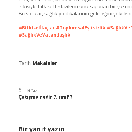
etkisiyle bitkisel tedavilerin önü kapanan bir çöz
Bu sorular, sağlık politikalarının geleceğini şekillendi
#Bitkiselİlaçlar
#ToplumsalEşitsizlik
#SağlıkVeP
#SağlıkVeVatandaşlık
Tarih:
Makaleler
Önceki Yazı
Çatışma nedir 7. sınıf ?
Bir yanıt yazın