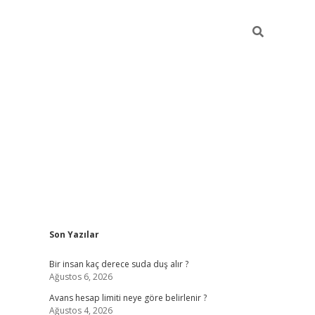
Sidebar
Son Yazılar
pia bella
Bir insan kaç derece suda duş alır ?
Ağustos 6, 2026
Avans hesap limiti neye göre belirlenir ?
Ağustos 4, 2026