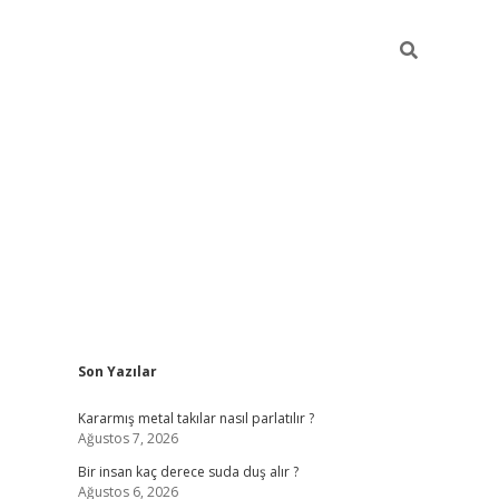
Sidebar
Son Yazılar
pia bella ca
Kararmış metal takılar nasıl parlatılır ?
Ağustos 7, 2026
Bir insan kaç derece suda duş alır ?
Ağustos 6, 2026