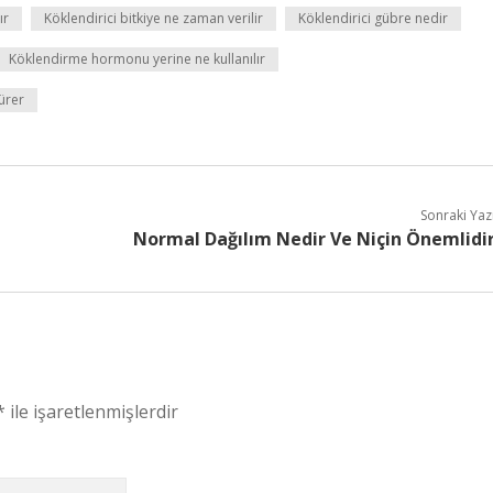
ır
Köklendirici bitkiye ne zaman verilir
Köklendirici gübre nedir
Köklendirme hormonu yerine ne kullanılır
ürer
Sonraki Yaz
Normal Dağılım Nedir Ve Niçin Önemlidi
*
ile işaretlenmişlerdir