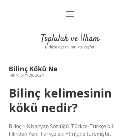
menüyü
Anasayfa
aç
Gizlilik Politikası
Topluluk ve İlham
Yasal Uyarı
Birlikte öğren, birlikte keşfet!
Hakkımızda
Bilinç Kökü Ne
Tarih: Ekim 29, 2024
Bilinç kelimesinin
kökü nedir?
Bilinç – Nişanyan Sözlüğü. Türkçe-Türkçe bil-
fiilinden Yeni Türkçe eki +(In)ç ile türemiştir.