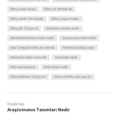
Bilinç nasıl oluştu
Bilinç ne demek tıp
Bilinç nedir nörolojide
Bilinç soyut mudur
Bilinçaltı Türkçe mi
Bilinçlinin anlamı nedir
Bilmek kelimesinin kökü nedir
Dusuncenin kökü nedir
Eski Türkçede bilinç ne demek
Felsefede bilinç nedir
Kelimenin kökü neresidir
Kısa kökü nedir
Kök nasıl bulunur
Kökü kökü nedir
Zihin kelimesi Türkçe mi
Zihin ve bilinç aynı şey mi
Önceki Yazı
Araştırmanın Tanımları Nedir