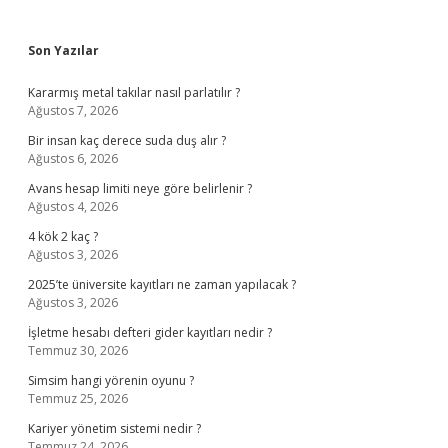
Sidebar
Son Yazılar
Kararmış metal takılar nasıl parlatılır ?
Ağustos 7, 2026
Bir insan kaç derece suda duş alır ?
Ağustos 6, 2026
Avans hesap limiti neye göre belirlenir ?
Ağustos 4, 2026
4 kök 2 kaç ?
Ağustos 3, 2026
2025’te üniversite kayıtları ne zaman yapılacak ?
Ağustos 3, 2026
İşletme hesabı defteri gider kayıtları nedir ?
Temmuz 30, 2026
Simsim hangi yörenin oyunu ?
Temmuz 25, 2026
Kariyer yönetim sistemi nedir ?
Temmuz 24, 2026