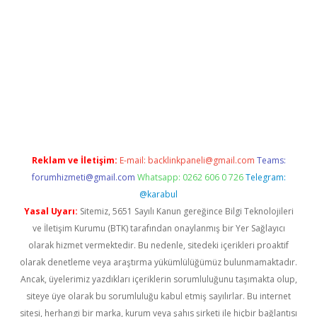
pia bella casino giriş
Reklam ve İletişim:
E-mail:
backlinkpaneli@gmail.com
Teams:
forumhizmeti@gmail.com
Whatsapp: 0262 606 0 726
Telegram:
@karabul
Yasal Uyarı:
Sitemiz, 5651 Sayılı Kanun gereğince Bilgi Teknolojileri
ve İletişim Kurumu (BTK) tarafından onaylanmış bir Yer Sağlayıcı
olarak hizmet vermektedir. Bu nedenle, sitedeki içerikleri proaktif
olarak denetleme veya araştırma yükümlülüğümüz bulunmamaktadır.
Ancak, üyelerimiz yazdıkları içeriklerin sorumluluğunu taşımakta olup,
siteye üye olarak bu sorumluluğu kabul etmiş sayılırlar. Bu internet
sitesi, herhangi bir marka, kurum veya şahıs şirketi ile hiçbir bağlantısı