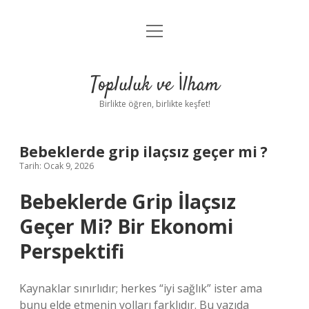
menüyü
Anasayfa
aç
Gizlilik Politikası
Topluluk ve İlham
Yasal Uyarı
Birlikte öğren, birlikte keşfet!
Hakkımızda
Bebeklerde grip ilaçsız geçer mi ?
Tarih: Ocak 9, 2026
Bebeklerde Grip İlaçsız
Geçer Mi? Bir Ekonomi
Perspektifi
Kaynaklar sınırlıdır; herkes “iyi sağlık” ister ama
bunu elde etmenin yolları farklıdır. Bu yazıda