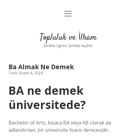
menüyü
Anasayfa
aç
Gizlilik Politikası
Topluluk ve İlham
Yasal Uyarı
Birlikte öğren, birlikte keşfet!
Hakkımızda
Ba Almak Ne Demek
Tarih: Kasım 6, 2024
BA ne demek
üniversitede?
Bachelor of Arts, kısaca BA veya AB olarak da
adlandırılan, bir üniversite lisans derecesidir.