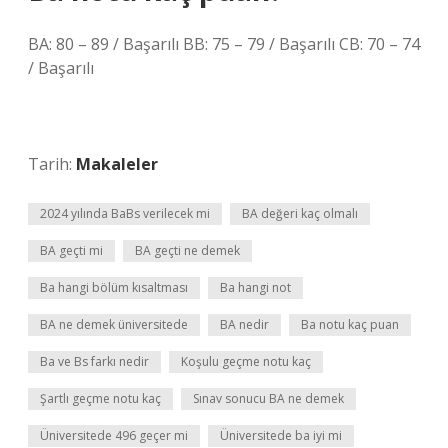
BA: 80 – 89 / Başarılı BB: 75 – 79 / Başarılı CB: 70 – 74
/ Başarılı
Tarih:
Makaleler
2024 yılında BaBs verilecek mi
BA değeri kaç olmalı
BA geçti mi
BA geçti ne demek
Ba hangi bölüm kısaltması
Ba hangi not
BA ne demek üniversitede
BA nedir
Ba notu kaç puan
Ba ve Bs farkı nedir
Koşulu geçme notu kaç
Şartlı geçme notu kaç
Sınav sonucu BA ne demek
Üniversitede 496 geçer mi
Üniversitede ba iyi mi