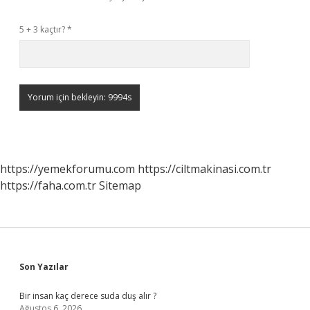
5 + 3 kaçtır?
*
https://yemekforumu.com
https://ciltmakinasi.com.tr
https://faha.com.tr
Sitemap
Sidebar
Son Yazılar
Bir insan kaç derece suda duş alır ?
Ağustos 6, 2026