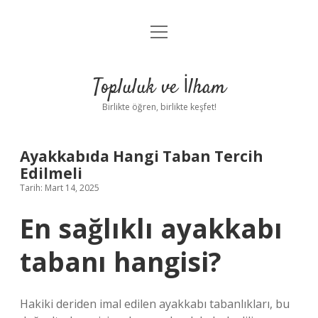
menüyü
Anasayfa
aç
Gizlilik Politikası
Topluluk ve İlham
Yasal Uyarı
Birlikte öğren, birlikte keşfet!
Hakkımızda
Ayakkabıda Hangi Taban Tercih
Edilmeli
Tarih: Mart 14, 2025
En sağlıklı ayakkabı
tabanı hangisi?
Hakiki deriden imal edilen ayakkabı tabanlıkları, bu