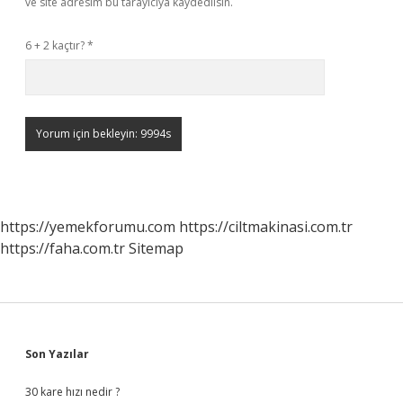
ve site adresim bu tarayıcıya kaydedilsin.
6 + 2 kaçtır?
*
https://yemekforumu.com
https://ciltmakinasi.com.tr
https://faha.com.tr
Sitemap
Sidebar
Son Yazılar
30 kare hızı nedir ?