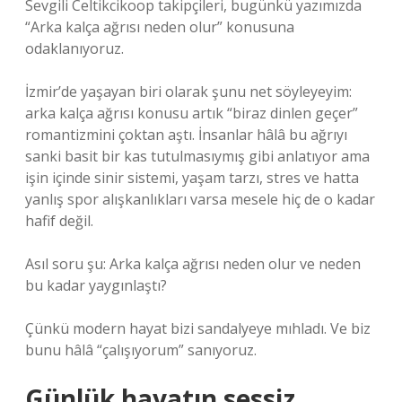
Sevgili Celtikcikoop takipçileri, bugünkü yazımızda
“Arka kalça ağrısı neden olur” konusuna
odaklanıyoruz.
İzmir’de yaşayan biri olarak şunu net söyleyeyim:
arka kalça ağrısı konusu artık “biraz dinlen geçer”
romantizmini çoktan aştı. İnsanlar hâlâ bu ağrıyı
sanki basit bir kas tutulmasıymış gibi anlatıyor ama
işin içinde sinir sistemi, yaşam tarzı, stres ve hatta
yanlış spor alışkanlıkları varsa mesele hiç de o kadar
hafif değil.
Asıl soru şu: Arka kalça ağrısı neden olur ve neden
bu kadar yaygınlaştı?
Çünkü modern hayat bizi sandalyeye mıhladı. Ve biz
bunu hâlâ “çalışıyorum” sanıyoruz.
Günlük hayatın sessiz