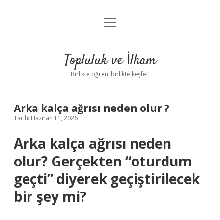
menüyü
Anasayfa
aç
Gizlilik Politikası
Topluluk ve İlham
Yasal Uyarı
Birlikte öğren, birlikte keşfet!
Hakkımızda
Arka kalça ağrısı neden olur ?
Tarih: Haziran 11, 2026
Arka kalça ağrısı neden
olur? Gerçekten “oturdum
geçti” diyerek geçiştirilecek
bir şey mi?