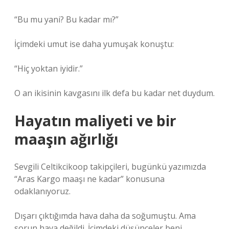
“Bu mu yani? Bu kadar mı?”
İçimdeki umut ise daha yumuşak konuştu:
“Hiç yoktan iyidir.”
O an ikisinin kavgasını ilk defa bu kadar net duydum.
Hayatın maliyeti ve bir
maaşın ağırlığı
Sevgili Celtikcikoop takipçileri, bugünkü yazımızda
“Aras Kargo maaşı ne kadar” konusuna
odaklanıyoruz.
Dışarı çıktığımda hava daha da soğumuştu. Ama
sorun hava değildi. İçimdeki düşünceler beni