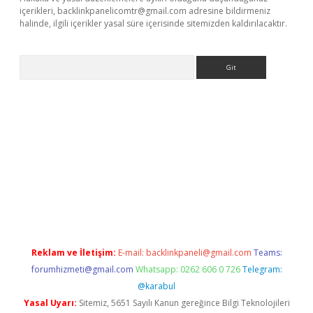
içerikleri,
backlinkpanelicomtr@gmail.com
adresine bildirmeniz
halinde, ilgili içerikler yasal süre içerisinde sitemizden kaldırılacaktır.
Arama
sino giriş
Reklam ve İletişim:
E-mail:
backlinkpaneli@gmail.com
Teams:
forumhizmeti@gmail.com
Whatsapp: 0262 606 0 726
Telegram:
@karabul
Yasal Uyarı:
Sitemiz, 5651 Sayılı Kanun gereğince Bilgi Teknolojileri