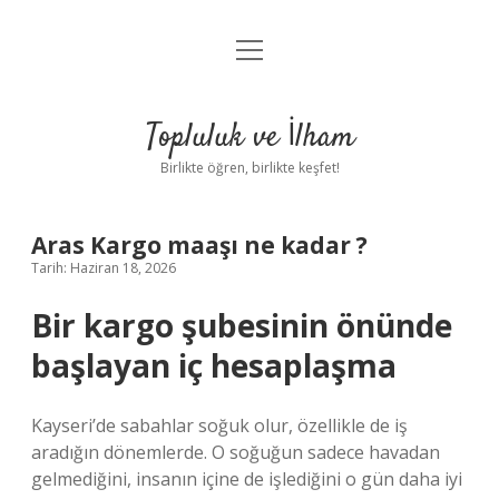
menüyü
Anasayfa
aç
Gizlilik Politikası
Topluluk ve İlham
Yasal Uyarı
Birlikte öğren, birlikte keşfet!
Hakkımızda
Aras Kargo maaşı ne kadar ?
Tarih: Haziran 18, 2026
Bir kargo şubesinin önünde
başlayan iç hesaplaşma
Kayseri’de sabahlar soğuk olur, özellikle de iş
aradığın dönemlerde. O soğuğun sadece havadan
gelmediğini, insanın içine de işlediğini o gün daha iyi