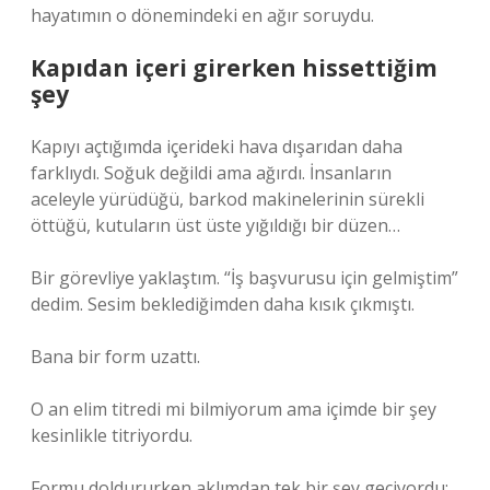
hayatımın o dönemindeki en ağır soruydu.
Kapıdan içeri girerken hissettiğim
şey
Kapıyı açtığımda içerideki hava dışarıdan daha
farklıydı. Soğuk değildi ama ağırdı. İnsanların
aceleyle yürüdüğü, barkod makinelerinin sürekli
öttüğü, kutuların üst üste yığıldığı bir düzen…
Bir görevliye yaklaştım. “İş başvurusu için gelmiştim”
dedim. Sesim beklediğimden daha kısık çıkmıştı.
Bana bir form uzattı.
O an elim titredi mi bilmiyorum ama içimde bir şey
kesinlikle titriyordu.
Formu doldururken aklımdan tek bir şey geçiyordu: