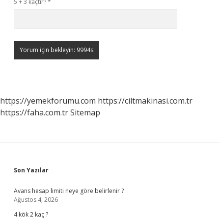
5 + 3 kaçtır?
*
https://yemekforumu.com
https://ciltmakinasi.com.tr
https://faha.com.tr
Sitemap
Sidebar
Son Yazılar
Avans hesap limiti neye göre belirlenir ?
Ağustos 4, 2026
4 kök 2 kaç ?