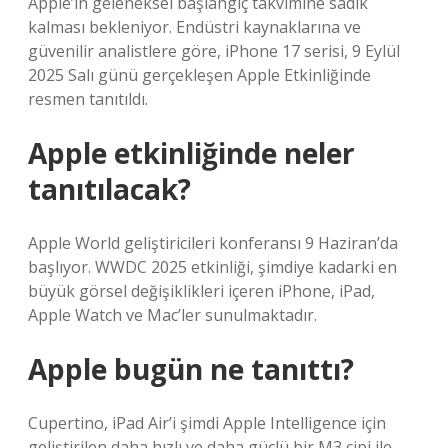
Apple’ın geleneksel başlangıç takvimine sadık
kalması bekleniyor. Endüstri kaynaklarına ve
güvenilir analistlere göre, iPhone 17 serisi, 9 Eylül
2025 Salı günü gerçekleşen Apple Etkinliğinde
resmen tanıtıldı.
Apple etkinliğinde neler
tanıtılacak?
Apple World geliştiricileri konferansı 9 Haziran’da
başlıyor. WWDC 2025 etkinliği, şimdiye kadarki en
büyük görsel değişiklikleri içeren iPhone, iPad,
Apple Watch ve Mac’ler sunulmaktadır.
Apple bugün ne tanıttı?
Cupertino, iPad Air’i şimdi Apple Intelligence için
geliştirilen daha hızlı ve daha güçlü bir M3 çipi ile