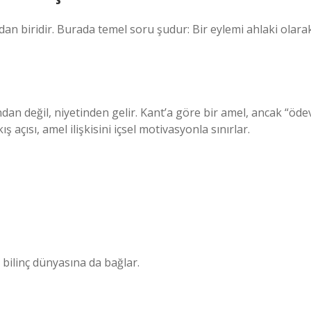
ardan biridir. Burada temel soru şudur: Bir eylemi ahlaki olara
an değil, niyetinden gelir. Kant’a göre bir amel, ancak “öde
ş açısı, amel ilişkisini içsel motivasyonla sınırlar.
, bilinç dünyasına da bağlar.