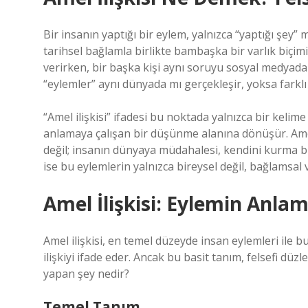
Bir insanın yaptığı bir eylem, yalnızca “yaptığı şey” mi
tarihsel bağlamla birlikte bambaşka bir varlık biçim
verirken, bir başka kişi aynı soruyu sosyal medyada t
“eylemler” aynı dünyada mı gerçekleşir, yoksa farklı
“Amel ilişkisi” ifadesi bu noktada yalnızca bir keli
anlamaya çalışan bir düşünme alanına dönüşür. Amel
değil; insanın dünyaya müdahalesi, kendini kurma biçim
ise bu eylemlerin yalnızca bireysel değil, bağlamsal v
Amel İlişkisi: Eylemin Anla
Amel ilişkisi, en temel düzeyde insan eylemleri ile 
ilişkiyi ifade eder. Ancak bu basit tanım, felsefi düz
yapan şey nedir?
Temel Tanım