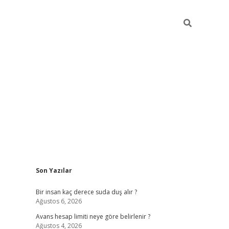
Sidebar
Son Yazılar
pia bella 
Bir insan kaç derece suda duş alır ?
Ağustos 6, 2026
Avans hesap limiti neye göre belirlenir ?
Ağustos 4, 2026