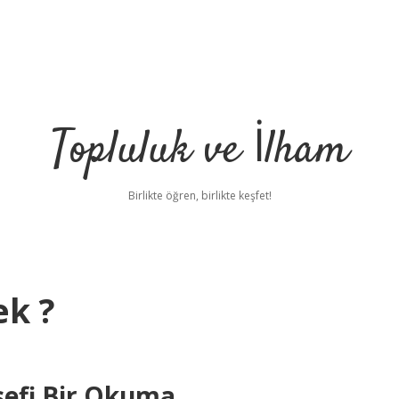
Topluluk ve İlham
Birlikte öğren, birlikte keşfet!
ek ?
sefi Bir Okuma