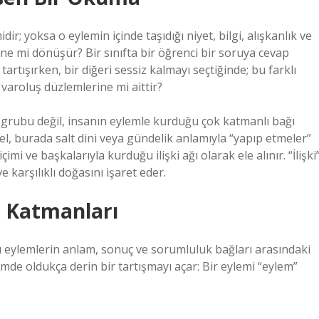
dir; yoksa o eylemin içinde taşıdığı niyet, bilgi, alışkanlık ve
ine mi dönüşür? Bir sınıfta bir öğrenci bir soruya cevap
artışırken, bir diğeri sessiz kalmayı seçtiğinde; bu farklı
 varoluş düzlemlerine mi aittir?
me grubu değil, insanın eylemle kurduğu çok katmanlı bağı
, burada salt dini veya gündelik anlamıyla “yapıp etmeler”
i ve başkalarıyla kurduğu ilişki ağı olarak ele alınır. “İlişki
e karşılıklı doğasını işaret eder.
m Katmanları
bu eylemlerin anlam, sonuç ve sorumluluk bağları arasındaki
lemde oldukça derin bir tartışmayı açar: Bir eylemi “eylem”