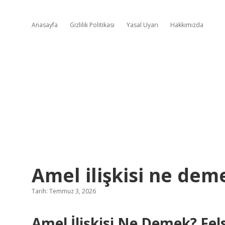
Anasayfa
Gizlilik Politikası
Yasal Uyarı
Hakkımızda
Amel ilişkisi ne dem
Tarih: Temmuz 3, 2026
Amel İlişkisi Ne Demek? Fel