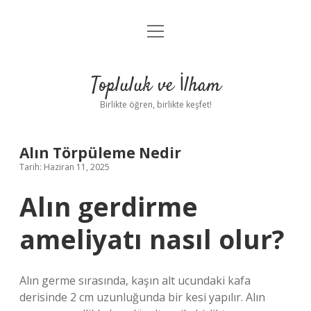
menüyü
Anasayfa
aç
Gizlilik Politikası
Topluluk ve İlham
Yasal Uyarı
Birlikte öğren, birlikte keşfet!
Hakkımızda
Alın Törpüleme Nedir
Tarih: Haziran 11, 2025
Alın gerdirme
ameliyatı nasıl olur?
Alın germe sırasında, kaşın alt ucundaki kafa
derisinde 2 cm uzunluğunda bir kesi yapılır. Alın