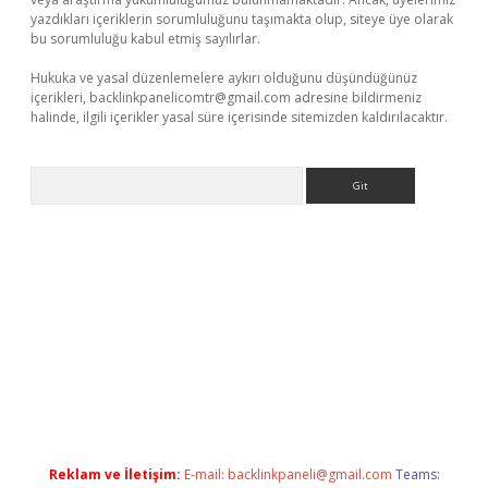
yazdıkları içeriklerin sorumluluğunu taşımakta olup, siteye üye olarak
bu sorumluluğu kabul etmiş sayılırlar.
Hukuka ve yasal düzenlemelere aykırı olduğunu düşündüğünüz
içerikleri,
backlinkpanelicomtr@gmail.com
adresine bildirmeniz
halinde, ilgili içerikler yasal süre içerisinde sitemizden kaldırılacaktır.
Arama
ella casino giriş
Reklam ve İletişim:
E-mail:
backlinkpaneli@gmail.com
Teams: