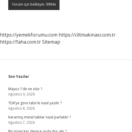
https://yemekforumu.com
https://ciltmakinasi.com.tr
https://faha.com.tr
Sitemap
Sidebar
Son Yazılar
Mayoz 1’de ne olur ?
Ağustos 9, 2026
TDK’ye göre tabii ki nasıl yazılır ?
Ağustos 8, 2026
Kararmış metal takılar nasıl parlatılır ?
Ağustos 7, 2026
Bir insan kaç derece suda duş alır ?