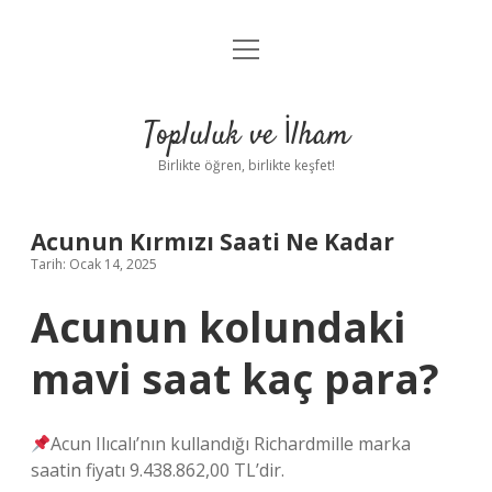
menüyü
Anasayfa
aç
Gizlilik Politikası
Topluluk ve İlham
Yasal Uyarı
Birlikte öğren, birlikte keşfet!
Hakkımızda
Acunun Kırmızı Saati Ne Kadar
Tarih: Ocak 14, 2025
Acunun kolundaki
mavi saat kaç para?
Acun Ilıcalı’nın kullandığı Richardmille marka
saatin fiyatı 9.438.862,00 TL’dir.