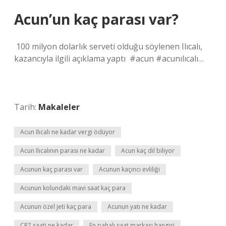
Acun’un kaç parası var?
⁣ 100 milyon dolarlık serveti olduğu söylenen Ilıcalı,
kazancıyla ilgili açıklama yaptı⁣ ⁣ #acun #acunılıcalı…
Tarih:
Makaleler
Acun Ilıcalı ne kadar vergi ödüyor
Acun Ilıcalının parası ne kadar
Acun kaç dil biliyor
Acunun kaç parası var
Acunun kaçıncı evliliği
Acunun kolundaki mavi saat kaç para
Acunun özel jeti kaç para
Acunun yatı ne kadar
CR7 saati ne kadar
En pahalı saat markası hangisi