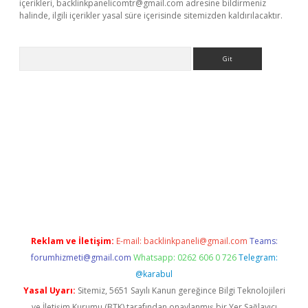
içerikleri,
backlinkpanelicomtr@gmail.com
adresine bildirmeniz
halinde, ilgili içerikler yasal süre içerisinde sitemizden kaldırılacaktır.
Arama
lla casino giriş
Reklam ve İletişim:
E-mail:
backlinkpaneli@gmail.com
Teams:
forumhizmeti@gmail.com
Whatsapp: 0262 606 0 726
Telegram:
@karabul
Yasal Uyarı:
Sitemiz, 5651 Sayılı Kanun gereğince Bilgi Teknolojileri
ve İletişim Kurumu (BTK) tarafından onaylanmış bir Yer Sağlayıcı