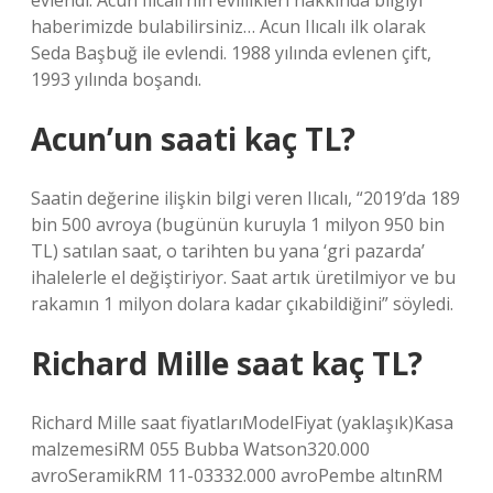
evlendi. Acun Ilıcalı’nın evlilikleri hakkında bilgiyi
haberimizde bulabilirsiniz… Acun Ilıcalı ilk olarak
Seda Başbuğ ile evlendi. 1988 yılında evlenen çift,
1993 yılında boşandı.
Acun’un saati kaç TL?
Saatin değerine ilişkin bilgi veren Ilıcalı, “2019’da 189
bin 500 avroya (bugünün kuruyla 1 milyon 950 bin
TL) satılan saat, o tarihten bu yana ‘gri pazarda’
ihalelerle el değiştiriyor. Saat artık üretilmiyor ve bu
rakamın 1 milyon dolara kadar çıkabildiğini” söyledi.
Richard Mille saat kaç TL?
Richard Mille saat fiyatlarıModelFiyat (yaklaşık)Kasa
malzemesiRM 055 Bubba Watson320.000
avroSeramikRM 11-03332.000 avroPembe altınRM