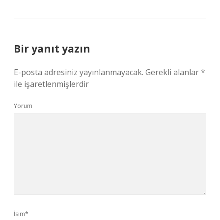
Bir yanıt yazın
E-posta adresiniz yayınlanmayacak.
Gerekli alanlar
*
ile işaretlenmişlerdir
Yorum
İsim*