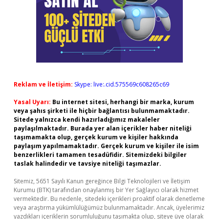
Reklam ve İletişim:
Skype: live:.cid.575569c608265c69
Yasal Uyarı:
Bu internet sitesi, herhangi bir marka, kurum
veya şahıs şirketi ile hiçbir bağlantısı bulunmamaktadır.
Sitede yalnızca kendi hazırladığımız makaleler
paylaşılmaktadır. Burada yer alan içerikler haber niteliği
taşımamakta olup, gerçek kurum ve kişiler hakkında
paylaşım yapılmamaktadır. Gerçek kurum ve kişiler ile isim
benzerlikleri tamamen tesadüfidir. Sitemizdeki bilgiler
taslak halindedir ve tavsiye niteliği taşımazlar.
Sitemiz, 5651 Sayılı Kanun gereğince Bilgi Teknolojileri ve İletişim
Kurumu (BTK) tarafından onaylanmış bir Yer Sağlayıcı olarak hizmet
vermektedir. Bu nedenle, sitedeki içerikleri proaktif olarak denetleme
veya araştırma yükümlülüğümüz bulunmamaktadır. Ancak, üyelerimiz
yazdıkları içeriklerin sorumluluğunu taşımakta olup, siteye üye olarak