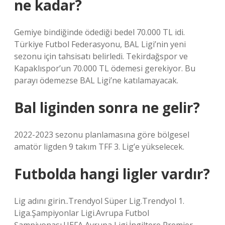
ne kadar?
Gemiye bindiğinde ödediği bedel 70.000 TL idi.
Türkiye Futbol Federasyonu, BAL Ligi’nin yeni
sezonu için tahsisatı belirledi. Tekirdağspor ve
Kapaklıspor’un 70.000 TL ödemesi gerekiyor. Bu
parayı ödemezse BAL Ligi’ne katılamayacak.
Bal liginden sonra ne gelir?
2022-2023 sezonu planlamasına göre bölgesel
amatör ligden 9 takım TFF 3. Lig’e yükselecek.
Futbolda hangi ligler vardır?
Lig adını girin..Trendyol Süper Lig.Trendyol 1.
Liga.Şampiyonlar Ligi.Avrupa Futbol