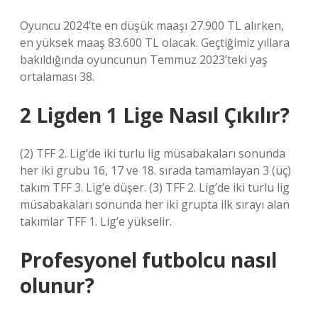
Oyuncu 2024’te en düşük maaşı 27.900 TL alırken,
en yüksek maaş 83.600 TL olacak. Geçtiğimiz yıllara
bakıldığında oyuncunun Temmuz 2023’teki yaş
ortalaması 38.
2 Ligden 1 Lige Nasıl Çıkılır?
(2) TFF 2. Lig’de iki turlu lig müsabakaları sonunda
her iki grubu 16, 17 ve 18. sırada tamamlayan 3 (üç)
takım TFF 3. Lig’e düşer. (3) TFF 2. Lig’de iki turlu lig
müsabakaları sonunda her iki grupta ilk sırayı alan
takımlar TFF 1. Lig’e yükselir.
Profesyonel futbolcu nasıl
olunur?