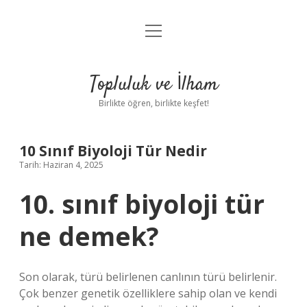
menüyü
Anasayfa
aç
Gizlilik Politikası
Topluluk ve İlham
Yasal Uyarı
Birlikte öğren, birlikte keşfet!
Hakkımızda
10 Sınıf Biyoloji Tür Nedir
Tarih: Haziran 4, 2025
10. sınıf biyoloji tür
ne demek?
Son olarak, türü belirlenen canlının türü belirlenir.
Çok benzer genetik özelliklere sahip olan ve kendi