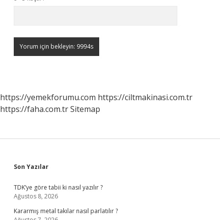
https://yemekforumu.com
https://ciltmakinasi.com.tr
https://faha.com.tr
Sitemap
Sidebar
Son Yazılar
TDK’ye göre tabii ki nasıl yazılır ?
Ağustos 8, 2026
Kararmış metal takılar nasıl parlatılır ?
Ağustos 7, 2026