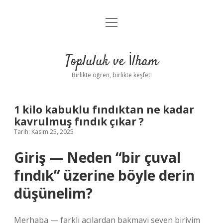
menüyü
Anasayfa
aç
Gizlilik Politikası
Topluluk ve İlham
Yasal Uyarı
Birlikte öğren, birlikte keşfet!
Hakkımızda
1 kilo kabuklu fındıktan ne kadar
kavrulmuş fındık çıkar ?
Tarih: Kasım 25, 2025
Giriş — Neden “bir çuval
fındık” üzerine böyle derin
düşünelim?
Merhaba — farklı açılardan bakmayı seven biriyim