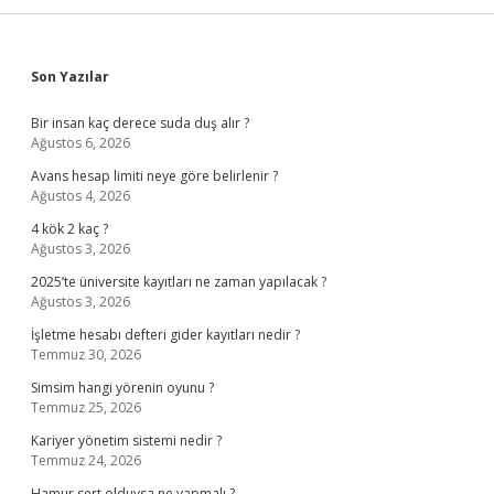
Sidebar
Son Yazılar
Bir insan kaç derece suda duş alır ?
Ağustos 6, 2026
Avans hesap limiti neye göre belirlenir ?
Ağustos 4, 2026
4 kök 2 kaç ?
Ağustos 3, 2026
2025’te üniversite kayıtları ne zaman yapılacak ?
Ağustos 3, 2026
İşletme hesabı defteri gider kayıtları nedir ?
Temmuz 30, 2026
Simsim hangi yörenin oyunu ?
Temmuz 25, 2026
Kariyer yönetim sistemi nedir ?
Temmuz 24, 2026
Hamur sert olduysa ne yapmalı ?