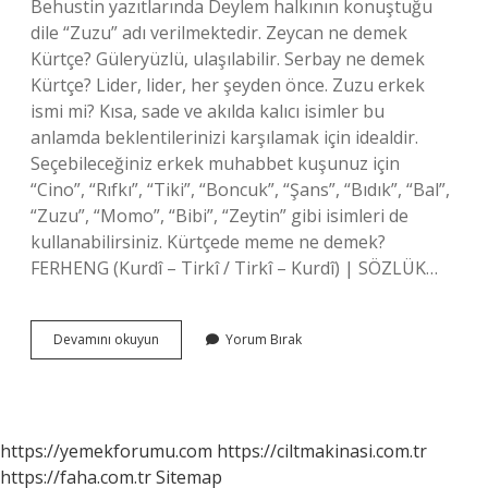
Behustin yazıtlarında Deylem halkının konuştuğu
dile “Zuzu” adı verilmektedir. Zeycan ne demek
Kürtçe? Güleryüzlü, ulaşılabilir. Serbay ne demek
Kürtçe? Lider, lider, her şeyden önce. Zuzu erkek
ismi mi? Kısa, sade ve akılda kalıcı isimler bu
anlamda beklentilerinizi karşılamak için idealdir.
Seçebileceğiniz erkek muhabbet kuşunuz için
“Cino”, “Rıfkı”, “Tiki”, “Boncuk”, “Şans”, “Bıdık”, “Bal”,
“Zuzu”, “Momo”, “Bibi”, “Zeytin” gibi isimleri de
kullanabilirsiniz. Kürtçede meme ne demek?
FERHENG (Kurdî – Tirkî / Tirkî – Kurdî) | SÖZLÜK…
Zuzum
Devamını okuyun
Yorum Bırak
Ne
Demek
Kürtçe
https://yemekforumu.com
https://ciltmakinasi.com.tr
https://faha.com.tr
Sitemap