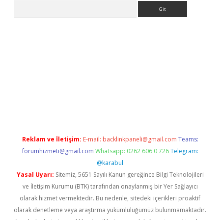
Arama
 giriş
Reklam ve İletişim:
E-mail:
backlinkpaneli@gmail.com
Teams:
forumhizmeti@gmail.com
Whatsapp: 0262 606 0 726
Telegram:
@karabul
Yasal Uyarı:
Sitemiz, 5651 Sayılı Kanun gereğince Bilgi Teknolojileri
ve İletişim Kurumu (BTK) tarafından onaylanmış bir Yer Sağlayıcı
olarak hizmet vermektedir. Bu nedenle, sitedeki içerikleri proaktif
olarak denetleme veya araştırma yükümlülüğümüz bulunmamaktadır.