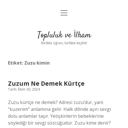
menüyü
Anasayfa
aç
Gizlilik Politikası
Topluluk ve İlham
Yasal Uyarı
Birlikte öğren, birlikte keşfet!
Hakkımızda
Etiket:
Zuzu kimin
Zuzum Ne Demek Kürtçe
Tarih: Ekim 30, 2024
Zuzu kürtçe ne demek? Adresi zuzu’dur, yani
“kuzenim” anlamına gelir. Halk dilinde aşırı sevgi
dolu anlamlar taşır. Yetişkinlerin bebeklerine
söylediği bir sevgi sözcüğüdür. Zuzu kime denir?