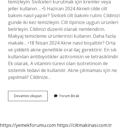
temizleyin. Sivilceleri kurutmak için kremler veya
jeller kullanın. .. •5 Haziran 2024 Akneli cilde cilt
bakımı nasıl yapılır? Sivilceli cilt bakımı rutini: Cildinizi
günde iki kez temizleyin. Cilt tipinize uygun ürünleri
belirleyin. Cildinizi düzenli olarak nemlendirin.
Makyaj temizleme ürünlerinizi kullanın. Daha fazla
makale… •18 Nisan 2024 Akne nasıl boşaltılır? Orta
ve şiddetli akne genellikle oral ilaç gerektirir. En sık
kullanılan antibiyotikler azitromisin ve tetrasiklindir.
Ek olarak, A vitamini türevi olan isotretinoin ile
sistemik tedavi de kullanılır. Akne çıkmaması için ne
yapılmalı? Cildinize…
Akneli
Devamını okuyun
Yorum Bırak
Cilt
Nasıl
Temizlenir
https://yemekforumu.com
https://ciltmakinasi.com.tr