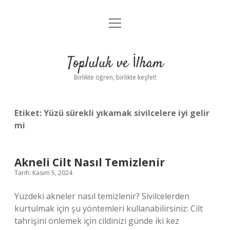
menüyü
Anasayfa
aç
Gizlilik Politikası
Topluluk ve İlham
Yasal Uyarı
Birlikte öğren, birlikte keşfet!
Hakkımızda
Etiket:
Yüzü sürekli yıkamak sivilcelere iyi gelir
mi
Akneli Cilt Nasıl Temizlenir
Tarih: Kasım 5, 2024
Yüzdeki akneler nasıl temizlenir? Sivilcelerden
kurtulmak için şu yöntemleri kullanabilirsiniz: Cilt
tahrişini önlemek için cildinizi günde iki kez