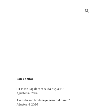
Sidebar
Son Yazılar
pia bella casino giriş
Bir insan kaç derece suda duş alır ?
Ağustos 6, 2026
Avans hesap limiti neye göre belirlenir ?
Ağustos 4, 2026