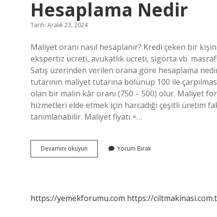
Hesaplama Nedir
Tarih: Aralık 23, 2024
Maliyet oranı nasıl hesaplanır? Kredi çeken bir kişinin
ekspertiz ücreti, avukatlık ücreti, sigorta vb. masra
Satış üzerinden verilen orana göre hesaplama nedir? 
tutarının maliyet tutarına bölünüp 100 ile çarpılmasıyl
olan bir malın kâr oranı (750 – 500) olur. Maliyet fo
hizmetleri elde etmek için harcadığı çeşitli üretim f
tanımlanabilir. Maliyet fiyatı =…
Maliyet
Devamını okuyun
Yorum Bırak
Üzerinden
Verilen
Orana
Göre
Hesaplama
https://yemekforumu.com
https://ciltmakinasi.com.t
Nedir