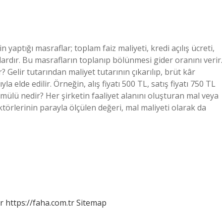
 yaptığı masraflar; toplam faiz maliyeti, kredi açılış ücreti,
flardır. Bu masrafların toplanıp bölünmesi gider oranını verir
Gelir tutarından maliyet tutarının çıkarılıp, brüt kâr
a elde edilir. Örneğin, alış fiyatı 500 TL, satış fiyatı 750 TL
rmülü nedir? Her şirketin faaliyet alanını oluşturan mal veya
aktörlerinin parayla ölçülen değeri, mal maliyeti olarak da
r
https://faha.com.tr
Sitemap