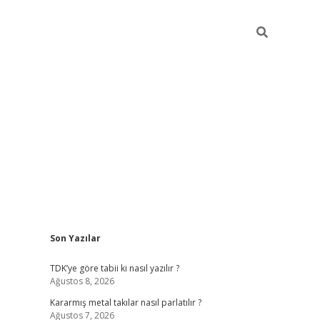
Sidebar
Son Yazılar
pia bella casino giriş
TDK’ye göre tabii ki nasıl yazılır ?
Ağustos 8, 2026
Kararmış metal takılar nasıl parlatılır ?
Ağustos 7, 2026