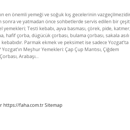
ın en önemli yemeği ve soğuk kış gecelerinin vazgeçilmezidir
sonra ve yatmadan önce sohbetlerde servis edilen bir çeşit
el yemekleri; Testi kebabı, ayva basması, çörek, pide, katmer
ana, hafif çorba, dügücük çorbası, bulama çorbası, sakala asılı
as kebabıdır. Parmak ekmek ve peksimet ise sadece Yozgat’ta
r? Yozgat’ın Meşhur Yemekleri: Çap Çup Mantısı, Çiğdem
 Çorbası, Arabaşı…
r
https://faha.com.tr
Sitemap