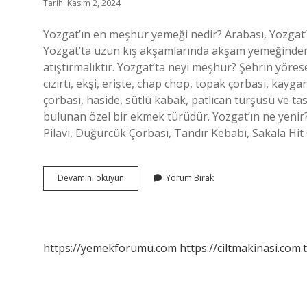
Tarih: Kasım 2, 2024
Yozgat’ın en meşhur yemeği nedir? Arabası, Yozgat’
Yozgat’ta uzun kış akşamlarında akşam yemeğinden 
atıştırmalıktır. Yozgat’ta neyi meşhur? Şehrin yöres
cızırtı, ekşi, erişte, chap chop, topak çorbası, kayg
çorbası, haside, sütlü kabak, patlıcan turşusu ve t
bulunan özel bir ekmek türüdür. Yozgat’ın ne yeni
Pilavı, Duğurcük Çorbası, Tandır Kebabı, Sakala Hit
Yozgat
Devamını okuyun
Yorum Bırak
Da
Ne
Yenir
https://yemekforumu.com
https://ciltmakinasi.com.t