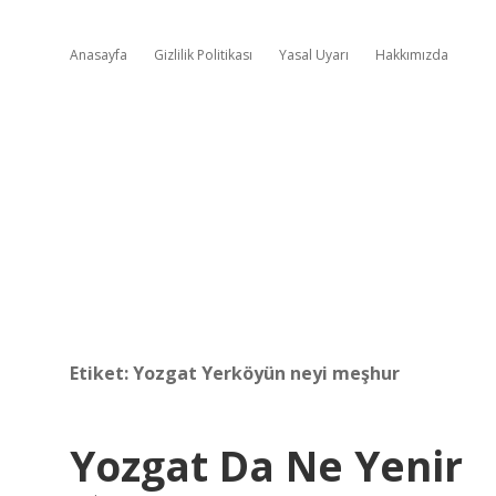
Anasayfa
Gizlilik Politikası
Yasal Uyarı
Hakkımızda
Etiket:
Yozgat Yerköyün neyi meşhur
Yozgat Da Ne Yenir