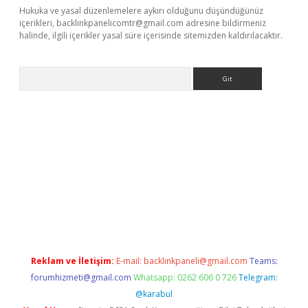
Hukuka ve yasal düzenlemelere aykırı olduğunu düşündüğünüz
içerikleri,
backlinkpanelicomtr@gmail.com
adresine bildirmeniz
halinde, ilgili içerikler yasal süre içerisinde sitemizden kaldırılacaktır.
Arama
giriş
Reklam ve İletişim:
E-mail:
backlinkpaneli@gmail.com
Teams:
forumhizmeti@gmail.com
Whatsapp: 0262 606 0 726
Telegram:
@karabul