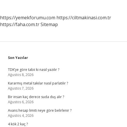
Olmak
Için
Hangi
https://yemekforumu.com
https://ciltmakinasi.com.tr
Bölüm
https://faha.com.tr
Sitemap
Okunmalı
Sidebar
Son Yazılar
TDK’ye göre tabii ki nasıl yazılır ?
Ağustos 8, 2026
Kararmış metal takılar nasıl parlatılır ?
Ağustos 7, 2026
Bir insan kaç derece suda duş alır ?
Ağustos 6, 2026
Avans hesap limiti neye göre belirlenir ?
Ağustos 4, 2026
4 kök 2 kaç ?