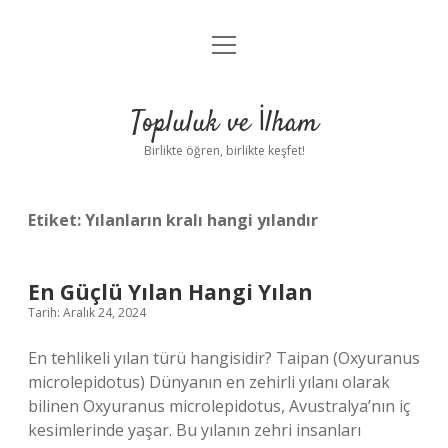
menüyü
Anasayfa
aç
Gizlilik Politikası
Topluluk ve İlham
Yasal Uyarı
Birlikte öğren, birlikte keşfet!
Hakkımızda
Etiket:
Yılanların kralı hangi yılandır
En Güçlü Yılan Hangi Yılan
Tarih: Aralık 24, 2024
En tehlikeli yılan türü hangisidir? Taipan (Oxyuranus
microlepidotus) Dünyanın en zehirli yılanı olarak
bilinen Oxyuranus microlepidotus, Avustralya’nın iç
kesimlerinde yaşar. Bu yılanın zehri insanları