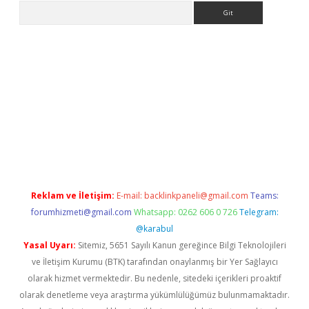
Arama
giriş
Reklam ve İletişim:
E-mail:
backlinkpaneli@gmail.com
Teams:
forumhizmeti@gmail.com
Whatsapp: 0262 606 0 726
Telegram:
@karabul
Yasal Uyarı:
Sitemiz, 5651 Sayılı Kanun gereğince Bilgi Teknolojileri
ve İletişim Kurumu (BTK) tarafından onaylanmış bir Yer Sağlayıcı
olarak hizmet vermektedir. Bu nedenle, sitedeki içerikleri proaktif
olarak denetleme veya araştırma yükümlülüğümüz bulunmamaktadır.