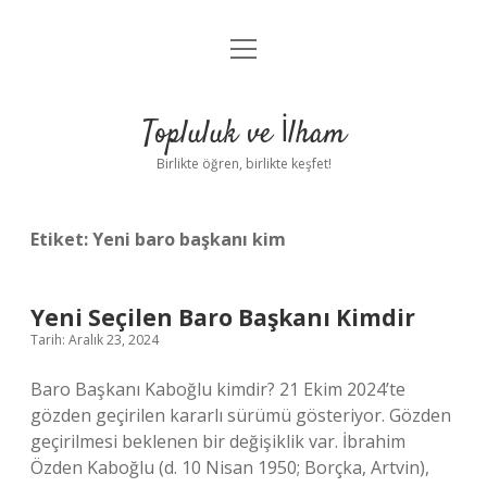
menüyü
Anasayfa
aç
Gizlilik Politikası
Topluluk ve İlham
Yasal Uyarı
Birlikte öğren, birlikte keşfet!
Hakkımızda
Etiket:
Yeni baro başkanı kim
Yeni Seçilen Baro Başkanı Kimdir
Tarih: Aralık 23, 2024
Baro Başkanı Kaboğlu kimdir? 21 Ekim 2024’te
gözden geçirilen kararlı sürümü gösteriyor. Gözden
geçirilmesi beklenen bir değişiklik var. İbrahim
Özden Kaboğlu (d. 10 Nisan 1950; Borçka, Artvin),