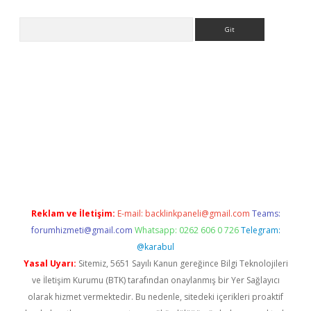
Arama
giriş
Reklam ve İletişim:
E-mail:
backlinkpaneli@gmail.com
Teams:
forumhizmeti@gmail.com
Whatsapp: 0262 606 0 726
Telegram:
@karabul
Yasal Uyarı:
Sitemiz, 5651 Sayılı Kanun gereğince Bilgi Teknolojileri
ve İletişim Kurumu (BTK) tarafından onaylanmış bir Yer Sağlayıcı
olarak hizmet vermektedir. Bu nedenle, sitedeki içerikleri proaktif