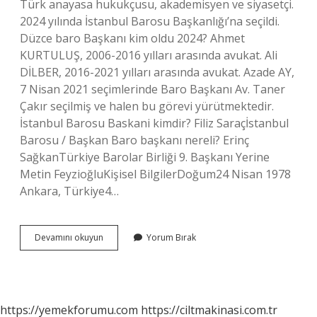
Türk anayasa hukukçusu, akademisyen ve siyasetçi.
2024 yılında İstanbul Barosu Başkanlığı’na seçildi.
Düzce baro Başkanı kim oldu 2024? Ahmet
KURTULUŞ, 2006-2016 yılları arasında avukat. Ali
DİLBER, 2016-2021 yılları arasında avukat. Azade AY,
7 Nisan 2021 seçimlerinde Baro Başkanı Av. Taner
Çakır seçilmiş ve halen bu görevi yürütmektedir.
İstanbul Barosu Baskani kimdir? Filiz Saraçİstanbul
Barosu / Başkan Baro başkanı nereli? Erinç
SağkanTürkiye Barolar Birliği 9. Başkanı Yerine
Metin FeyzioğluKişisel BilgilerDoğum24 Nisan 1978
Ankara, Türkiye4…
Yeni
Devamını okuyun
Yorum Bırak
Seçilen
Baro
Başkanı
Kimdir
https://yemekforumu.com
https://ciltmakinasi.com.tr