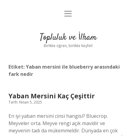
menüyü
Anasayfa
aç
Gizlilik Politikası
Topluluk ve İlham
Yasal Uyarı
Birlikte öğren, birlikte keşfet!
Hakkımızda
Etiket:
Yaban mersini ile blueberry arasındaki
fark nedir
Yaban Mersini Kaç Çeşittir
Tarih: Nisan 5, 2025
En iyi yaban mersini cinsi hangisi? Bluecrop.
Meyveler orta. Meyve rengi açık mavidir ve
meyvenin tadı da mükemmeldir. Dünyada en çok