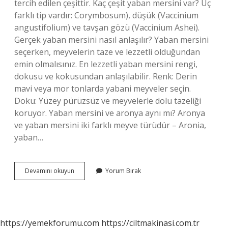
tercih edilen çeşittir. Kaç çeşit yaban mersini var? Üç
farklı tip vardır: Corymbosum), düşük (Vaccinium
angustifolium) ve tavşan gözü (Vaccinium Ashei).
Gerçek yaban mersini nasıl anlaşılır? Yaban mersini
seçerken, meyvelerin taze ve lezzetli olduğundan
emin olmalısınız. En lezzetli yaban mersini rengi,
dokusu ve kokusundan anlaşılabilir. Renk: Derin
mavi veya mor tonlarda yabani meyveler seçin.
Doku: Yüzey pürüzsüz ve meyvelerle dolu tazeliği
koruyor. Yaban mersini ve aronya aynı mı? Aronya
ve yaban mersini iki farklı meyve türüdür – Aronia,
yaban…
Yaban
Devamını okuyun
Yorum Bırak
Mersini
Kaç
Çeşittir
https://yemekforumu.com
https://ciltmakinasi.com.tr