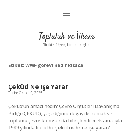
menüyü
Anasayfa
aç
Gizlilik Politikası
Topluluk ve İlham
Yasal Uyarı
Birlikte öğren, birlikte keşfet!
Hakkımızda
Etiket:
WWF görevi nedir kısaca
Çeküd Ne Işe Yarar
Tarih: Ocak 19, 2025
Çekud’un amacı nedir? Çevre Örgütleri Dayanışma
Birliği (ÇEKUD), yaşadığımız doğayı korumak ve
toplumu çevre konusunda bilinçlendirmek amacıyla
1989 yılında kuruldu. Çekül nedir ne işe yarar?