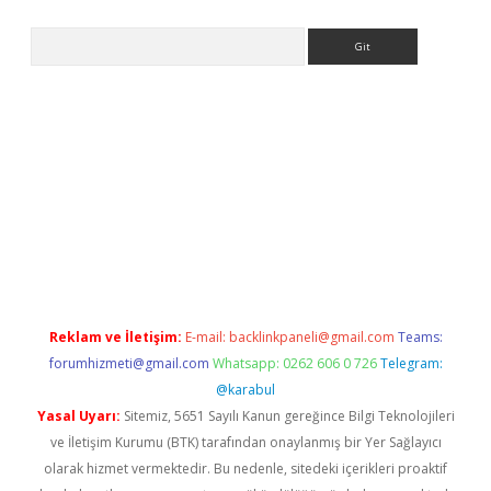
Arama
giriş
Reklam ve İletişim:
E-mail:
backlinkpaneli@gmail.com
Teams:
forumhizmeti@gmail.com
Whatsapp: 0262 606 0 726
Telegram:
@karabul
Yasal Uyarı:
Sitemiz, 5651 Sayılı Kanun gereğince Bilgi Teknolojileri
ve İletişim Kurumu (BTK) tarafından onaylanmış bir Yer Sağlayıcı
olarak hizmet vermektedir. Bu nedenle, sitedeki içerikleri proaktif