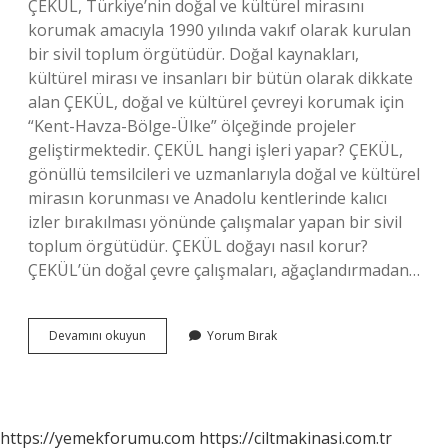
ÇEKÜL, Türkiye’nin doğal ve kültürel mirasını
korumak amacıyla 1990 yılında vakıf olarak kurulan
bir sivil toplum örgütüdür. Doğal kaynakları,
kültürel mirası ve insanları bir bütün olarak dikkate
alan ÇEKÜL, doğal ve kültürel çevreyi korumak için
“Kent-Havza-Bölge-Ülke” ölçeğinde projeler
geliştirmektedir. ÇEKÜL hangi işleri yapar? ÇEKÜL,
gönüllü temsilcileri ve uzmanlarıyla doğal ve kültürel
mirasın korunması ve Anadolu kentlerinde kalıcı
izler bırakılması yönünde çalışmalar yapan bir sivil
toplum örgütüdür. ÇEKÜL doğayı nasıl korur?
ÇEKÜL’ün doğal çevre çalışmaları, ağaçlandırmadan…
Çeküd
Devamını okuyun
Yorum Bırak
Ne
Işe
Yarar
https://yemekforumu.com
https://ciltmakinasi.com.tr