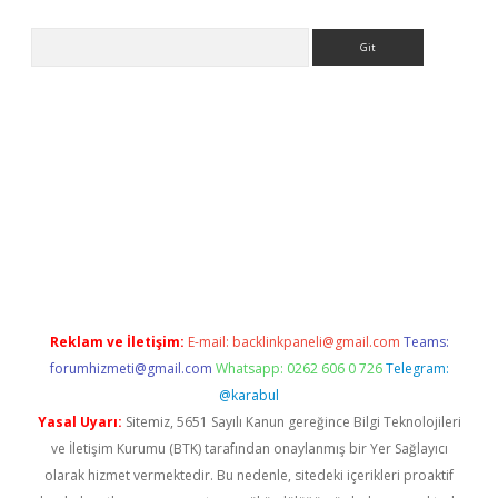
Arama
no giriş
Reklam ve İletişim:
E-mail:
backlinkpaneli@gmail.com
Teams:
forumhizmeti@gmail.com
Whatsapp: 0262 606 0 726
Telegram:
@karabul
Yasal Uyarı:
Sitemiz, 5651 Sayılı Kanun gereğince Bilgi Teknolojileri
ve İletişim Kurumu (BTK) tarafından onaylanmış bir Yer Sağlayıcı
olarak hizmet vermektedir. Bu nedenle, sitedeki içerikleri proaktif