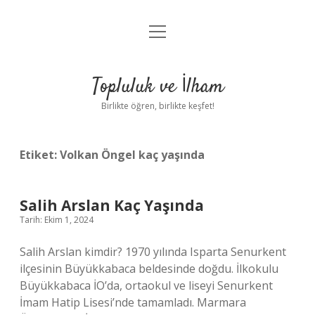
menüyü
Anasayfa
aç
Gizlilik Politikası
Topluluk ve İlham
Yasal Uyarı
Birlikte öğren, birlikte keşfet!
Hakkımızda
Etiket:
Volkan Öngel kaç yaşında
Salih Arslan Kaç Yaşında
Tarih: Ekim 1, 2024
Salih Arslan kimdir? 1970 yılında Isparta Senurkent
ilçesinin Büyükkabaca beldesinde doğdu. İlkokulu
Büyükkabaca İO’da, ortaokul ve liseyi Senurkent
İmam Hatip Lisesi’nde tamamladı. Marmara