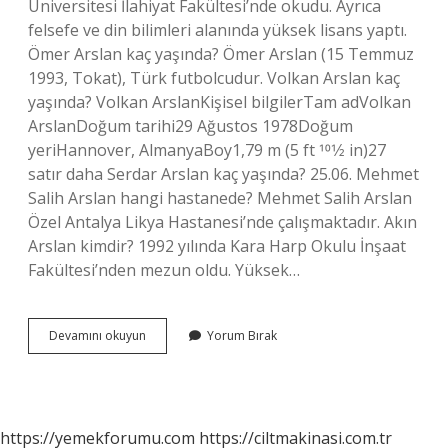
Üniversitesi İlahiyat Fakültesi’nde okudu. Ayrıca
felsefe ve din bilimleri alanında yüksek lisans yaptı.
Ömer Arslan kaç yaşında? Ömer Arslan (15 Temmuz
1993, Tokat), Türk futbolcudur. Volkan Arslan kaç
yaşında? Volkan ArslanKişisel bilgilerTam adVolkan
ArslanDoğum tarihi29 Ağustos 1978Doğum
yeriHannover, AlmanyaBoy1,79 m (5 ft 101⁄2 in)27
satır daha Serdar Arslan kaç yaşında? 25.06. Mehmet
Salih Arslan hangi hastanede? Mehmet Salih Arslan
Özel Antalya Likya Hastanesi’nde çalışmaktadır. Akın
Arslan kimdir? 1992 yılında Kara Harp Okulu İnşaat
Fakültesi’nden mezun oldu. Yüksek…
Salih
Devamını okuyun
Yorum Bırak
Arslan
Kaç
Yaşında
https://yemekforumu.com
https://ciltmakinasi.com.tr