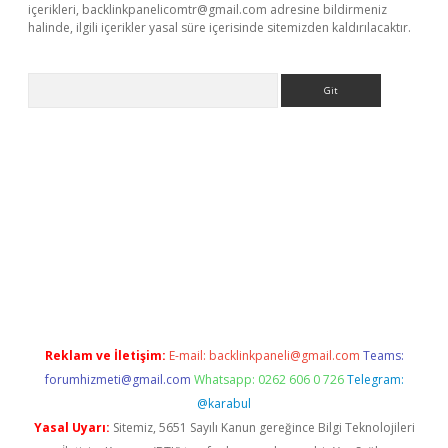
içerikleri,
backlinkpanelicomtr@gmail.com
adresine bildirmeniz
halinde, ilgili içerikler yasal süre içerisinde sitemizden kaldırılacaktır.
Arama
giriş
Reklam ve İletişim:
E-mail:
backlinkpaneli@gmail.com
Teams:
forumhizmeti@gmail.com
Whatsapp: 0262 606 0 726
Telegram:
@karabul
Yasal Uyarı:
Sitemiz, 5651 Sayılı Kanun gereğince Bilgi Teknolojileri