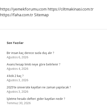
Nasıl
Alınır
https://yemekforumu.com
https://ciltmakinasi.com.tr
https://faha.com.tr
Sitemap
Sidebar
Son Yazılar
Bir insan kaç derece suda duş alır ?
Ağustos 6, 2026
Avans hesap limiti neye göre belirlenir ?
Ağustos 4, 2026
4 kök 2 kaç ?
Ağustos 3, 2026
2025’te üniversite kayıtları ne zaman yapılacak ?
Ağustos 3, 2026
İşletme hesabı defteri gider kayıtları nedir ?
Temmuz 30, 2026