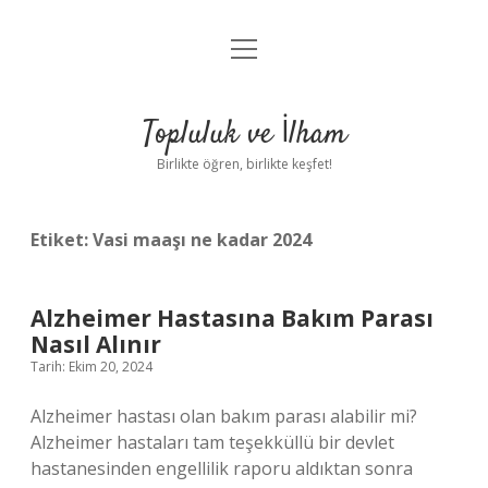
menüyü
Anasayfa
aç
Gizlilik Politikası
Topluluk ve İlham
Yasal Uyarı
Birlikte öğren, birlikte keşfet!
Hakkımızda
Etiket:
Vasi maaşı ne kadar 2024
Alzheimer Hastasına Bakım Parası
Nasıl Alınır
Tarih: Ekim 20, 2024
Alzheimer hastası olan bakım parası alabilir mi?
Alzheimer hastaları tam teşekküllü bir devlet
hastanesinden engellilik raporu aldıktan sonra