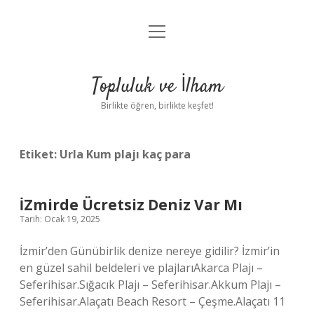
menüyü
Anasayfa
aç
Gizlilik Politikası
Topluluk ve İlham
Yasal Uyarı
Birlikte öğren, birlikte keşfet!
Hakkımızda
Etiket:
Urla Kum plajı kaç para
İZmirde Ücretsiz Deniz Var Mı
Tarih: Ocak 19, 2025
İzmir’den Günübirlik denize nereye gidilir? İzmir’in
en güzel sahil beldeleri ve plajlarıAkarca Plajı –
Seferihisar.Sığacık Plajı – Seferihisar.Akkum Plajı –
Seferihisar.Alaçatı Beach Resort – Çeşme.Alaçatı 11