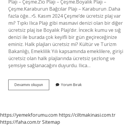
Plajı – Çeşme.Zio Plajı – Çeşme.Boyalık Plajı –
Çeşme.Karaburun Bağcılar Plajı – Karaburun .Daha
fazla öğe…•5. Kasım 2024 Çeşme’de ücretsiz plaj var
mı? Tıpkı Ilıca Plajı gibi masmavi denizi olan bir diğer
ücretsiz plaj ise Boyalık Plajı’dır. İncecik kumu ve sığ
denizi ile burada çok keyifli bir gün geçireceğinize
eminiz. Halk plajları ücretsiz mi? Kültür ve Turizm
Bakanlığı, Emeklilik Yılı kapsamında emeklilere, girişi
ücretsiz olan halk plajlarında ücretsiz şezlong ve
şemsiye sağlanacağını duyurdu. Ilıca…
İZmirde
Devamını okuyun
Yorum Bırak
Ücretsiz
Deniz
Var
Mı
https://yemekforumu.com
https://ciltmakinasi.com.tr
https://faha.com.tr
Sitemap